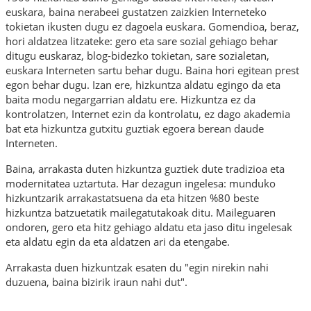
euskara, baina nerabeei gustatzen zaizkien Interneteko
tokietan ikusten dugu ez dagoela euskara. Gomendioa, beraz,
hori aldatzea litzateke: gero eta sare sozial gehiago behar
ditugu euskaraz, blog-bidezko tokietan, sare sozialetan,
euskara Interneten sartu behar dugu. Baina hori egitean prest
egon behar dugu. Izan ere, hizkuntza aldatu egingo da eta
baita modu negargarrian aldatu ere. Hizkuntza ez da
kontrolatzen, Internet ezin da kontrolatu, ez dago akademia
bat eta hizkuntza gutxitu guztiak egoera berean daude
Interneten.
Baina, arrakasta duten hizkuntza guztiek dute tradizioa eta
modernitatea uztartuta. Har dezagun ingelesa: munduko
hizkuntzarik arrakastatsuena da eta hitzen %80 beste
hizkuntza batzuetatik
mailegatutakoak
ditu. Maileguaren
ondoren, gero eta hitz gehiago aldatu eta jaso ditu ingelesak
eta aldatu egin da eta aldatzen ari da etengabe.
Arrakasta duen hizkuntzak esaten du "egin nirekin nahi
duzuena, baina bizirik iraun nahi dut".
______________________________________________________________