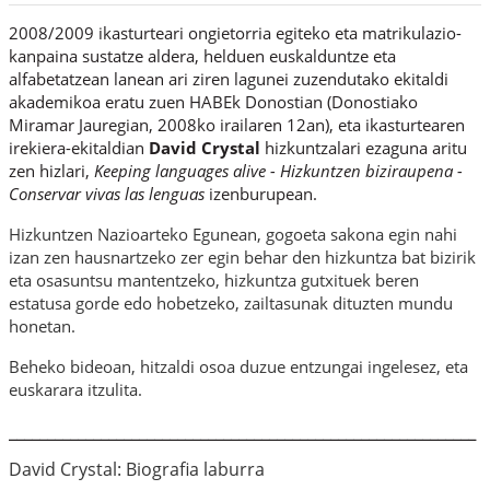
2008/2009 ikasturteari ongietorria egiteko eta matrikulazio-
kanpaina sustatze aldera, helduen euskalduntze eta
alfabetatzean lanean ari ziren lagunei zuzendutako ekitaldi
akademikoa eratu zuen HABEk Donostian (Donostiako
Miramar Jauregian, 2008ko irailaren 12an), eta ikasturtearen
irekiera-ekitaldian
David Crystal
hizkuntzalari ezaguna aritu
zen hizlari,
Keeping languages alive - Hizkuntzen biziraupena -
Conservar vivas las lenguas
izenburupean.
Hizkuntzen Nazioarteko Egunean, gogoeta sakona egin nahi
izan zen hausnartzeko zer egin behar den hizkuntza bat bizirik
eta osasuntsu mantentzeko, hizkuntza gutxituek beren
estatusa gorde edo hobetzeko, zailtasunak dituzten mundu
honetan.
Beheko bideoan, hitzaldi osoa duzue entzungai ingelesez, eta
euskarara itzulita.
_____________________________________________________________
David
Crystal: Biografia laburra