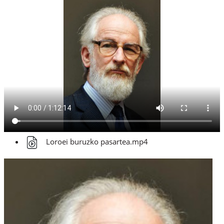
Loroei buruzko pasartea.mp4