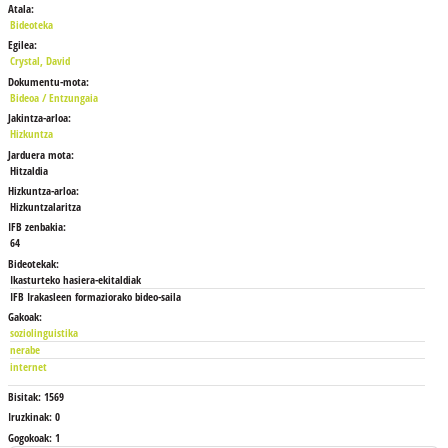
Atala:
Bideoteka
Egilea:
Crystal, David
Dokumentu-mota:
Bideoa / Entzungaia
Jakintza-arloa:
Hizkuntza
Jarduera mota:
Hitzaldia
Hizkuntza-arloa:
Hizkuntzalaritza
IFB zenbakia:
64
Bideotekak:
Ikasturteko hasiera-ekitaldiak
IFB Irakasleen formaziorako bideo-saila
Gakoak:
soziolinguistika
nerabe
internet
Bisitak:
1569
Iruzkinak:
0
Gogokoak:
1