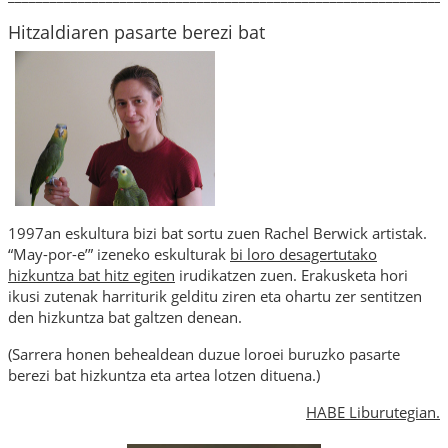
Hitzaldiaren pasarte berezi bat
1997an eskultura bizi bat sortu zuen Rachel Berwick artistak.
“May-por-e’” izeneko eskulturak
bi loro desagertutako
hizkuntza bat hitz egiten
irudikatzen zuen. Erakusketa hori
ikusi zutenak harriturik gelditu ziren eta ohartu zer sentitzen
den hizkuntza bat galtzen denean.
(Sarrera honen behealdean duzue loroei buruzko pasarte
berezi bat hizkuntza eta artea lotzen dituena.)
HABE Liburutegian.