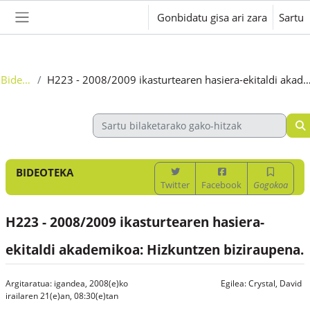
Joan eduki nagusira zuzenean
Gonbidatu gisa ari zara
Sartu
Alboko panela
Bideoteka
H223 - 2008/2009 ikasturtearen hasiera-ekitaldi akademikoa: Hizkun
BIDEOTEKA
Twitter
Facebook
Gogokoa
H223 - 2008/2009 ikasturtearen hasiera-
ekitaldi akademikoa: Hizkuntzen biziraupena.
Argitaratua: igandea, 2008(e)ko
Egilea:
Crystal, David
irailaren 21(e)an, 08:30(e)tan