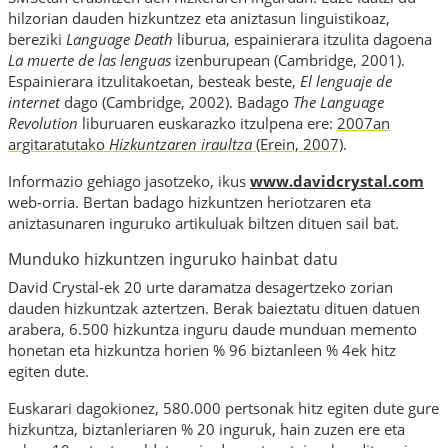
hilzorian
dauden hizkuntzez eta aniztasun linguistikoaz,
bereziki
Language Death
liburua, espainierara itzulita dagoena
La muerte de las lenguas
izenburupean (Cambridge, 2001).
Espainierara itzulitakoetan, besteak beste,
El lenguaje de
internet
dago (Cambridge, 2002). Badago
The Language
Revolution
liburuaren euskarazko itzulpena ere:
2007an
argitaratutako
Hizkuntzaren iraultza
(Erein, 2007)
.
Informazio gehiago jasotzeko, ikus
www.davidcrystal.com
web-orria. Bertan badago hizkuntzen heriotzaren eta
aniztasunaren
inguruko artikuluak biltzen dituen sail bat.
Munduko hizkuntzen inguruko hainbat datu
David Crystal-ek 20 urte daramatza desagertzeko zorian
dauden hizkuntzak aztertzen. Berak baieztatu dituen datuen
arabera, 6.500 hizkuntza inguru daude munduan memento
honetan eta hizkuntza horien % 96 biztanleen % 4ek hitz
egiten dute.
Euskarari dagokionez, 580.000 pertsonak hitz egiten dute gure
hizkuntza,
biztanleriaren
% 20 inguruk, hain zuzen ere eta