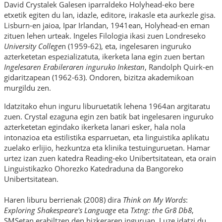
David Crystalek Galesen iparraldeko Holyhead-eko bere
etxetik egiten du lan, idazle, editore, irakasle eta aurkezle gisa.
Lisburn-en jaioa, Ipar Irlandan, 1941ean, Holyhead-en eman
zituen lehen urteak. Ingeles Filologia ikasi zuen Londreseko
University College
n (1959-62), eta, ingelesaren inguruko
azterketetan espezializatuta, ikerketa lana egin zuen bertan
Ingelesaren Erabileraren inguruko Inkestan
, Randolph Quirk-en
gidaritzapean (1962-63). Ondoren, bizitza akademikoan
murgildu zen.
Idatzitako ehun inguru liburuetatik lehena 1964an argitaratu
zuen. Crystal ezaguna egin zen
batik bat
ingelesaren inguruko
azterketetan egindako ikerketa lanari esker, hala nola
intonazioa eta estilistika esparruetan, eta linguistika aplikatu
zuelako erlijio, hezkuntza eta klinika testuinguruetan. Hamar
urtez izan zuen katedra Reading-eko Unibertsitatean, eta orain
Linguistikazko Ohorezko Katedraduna da Bangoreko
Unibertsitatean.
Haren liburu berrienak (2008) dira
Think on My Words
:
Exploring Shakespeare's Language
eta
Txtng: the Gr8 Db8
,
SMSetan erabiltzen den hizkeraren inguruan. Luze idatzi du