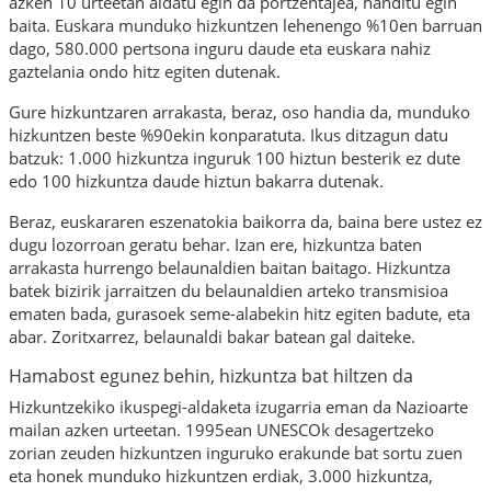
azken 10 urteetan aldatu egin da portzentajea, handitu egin
baita. Euskara munduko hizkuntzen lehenengo %10en barruan
dago, 580.000 pertsona inguru daude eta euskara nahiz
gaztelania ondo hitz egiten dutenak.
Gure hizkuntzaren
arrakasta
, beraz, oso handia da, munduko
hizkuntzen beste %90ekin konparatuta. Ikus ditzagun datu
batzuk: 1.000 hizkuntza inguruk 100 hiztun besterik ez dute
edo 100 hizkuntza daude hiztun bakarra dutenak.
Beraz, euskararen eszenatokia baikorra da, baina bere ustez ez
dugu
lozorroan geratu
behar. Izan ere, hizkuntza baten
arrakasta hurrengo
belaunaldien
baitan baitago. Hizkuntza
batek bizirik jarraitzen du belaunaldien arteko transmisioa
ematen bada, gurasoek seme-alabekin hitz egiten badute, eta
abar. Zoritxarrez, belaunaldi bakar batean gal daiteke.
Hamabost egunez behin, hizkuntza bat hiltzen da
Hizkuntzekiko
ikuspegi
-aldaketa izugarria eman da Nazioarte
mailan azken urteetan. 1995ean UNESCOk
desagertzeko
zorian
zeuden hizkuntzen inguruko erakunde bat sortu zuen
eta honek munduko hizkuntzen erdiak, 3.000 hizkuntza,