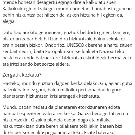
mende honetan desagertu egingo direla kalkulatu zuen.
Kalkuluak egin ditzakegu: mundu honetan, hamabost egunean
behin hizkuntza bat hiltzen da, azken hiztuna hil egiten da,
alegia.
Datu hau aurkitu genuenean, guztiok beldurtu ginen. Izan ere,
historian zehar beti hil izan dira hizkuntzak, baina sekula ez
orain bezain bizkor. Ondorioz, UNESCOk berehala hartu zituen
zenbait neurri, baita Europako Kontseiluak eta Nazioarteko
beste erakunde batzuek ere, hizkuntza eskubideak bermatzeko
eta iritzi sendo bat sortze aldera.
Zergatik kezkatu?
Hasteko, mundu guztian dagoen kezka delako. Gu, agian, gutxi
batzuk baino ez gara, baina milioika pertsona daude gure
planetaren hizkuntzen krisiarengatik kezkatuta.
Mundu osoan hedatu da planetaren etorkizunaren edota
hainbat espezieren galeraren kezka. Gauza bera gertatzen da
hizkuntzekin.
Gizakia
planeta osoan dago eta milaka
hizkuntzak izan dute beren bilakaera toki jakin batean bizi
diren pertsonen ikuspegia adierazteko. Esate baterako,