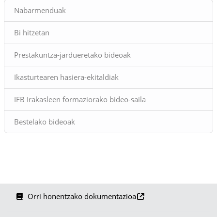
Blokeak
Nabarmenduak
Bi hitzetan
Prestakuntza-jardueretako bideoak
Ikasturtearen hasiera-ekitaldiak
IFB Irakasleen formaziorako bideo-saila
Bestelako bideoak
Orri honentzako dokumentazioa