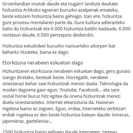
Groenlandian inuitak daude eta izugarri landuta daukate
hizkuntza Artikoko egoerari buruzko azalpenak emateko,
beste edozein hizkuntza baino gehiago. Izan ere, hizkuntza
gure prozesu mentalaren parte da. Gure kultura adierazteko
balio du hizkuntzak eta 6.000 hizkuntza baldin badaude, 6.000
nortasun daude, 6.000 pertzepzio desberdin.
Hizkuntza eskubideei buruzko nazioarteko aitorpen bat
beharko litzateke, baina ez dago.
Etorkizuna nerabeen eskuetan dago
Hizkuntzaren etorkizuna nerabeen eskuetan dago, gero guraso
izango direlako, besteak beste. Horregatik, nerabeei
sinestarazi behar zaie hizkuntzak merezi duela. Teknologia da
modan dagoena gaur egun. Youtube, Facebook... eta sare
sozial horiei buruz hitz egitea da onena hizkuntzak merezi
duela sinestarazteko. Internet
eleaniztuna
da. Hasieran
ingelesa baino ez zegoen. Egun, ordea, Interneteko zerbitzari
erdiak ingelesa ez den beste hizkuntza batean daude: txineraz,
japonieraz, gaztelaniaz...
1500 hizkuntza baino gehiago daude Interneten, tartean