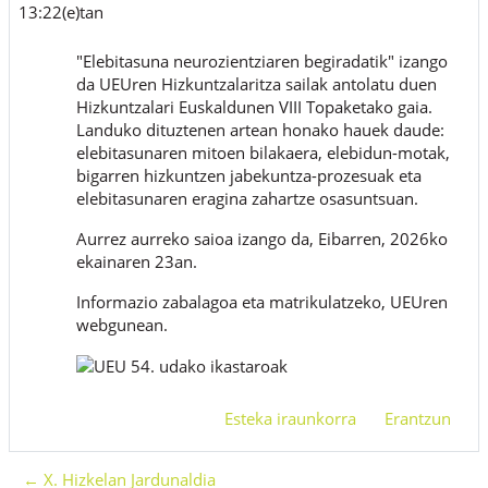
13:22(e)tan
"Elebitasuna neurozientziaren begiradatik" izango
da UEUren Hizkuntzalaritza sailak antolatu duen
Hizkuntzalari Euskaldunen VIII Topaketako gaia.
Landuko dituztenen artean honako hauek daude:
elebitasunaren mitoen bilakaera, elebidun-motak,
bigarren hizkuntzen jabekuntza-prozesuak eta
elebitasunaren eragina zahartze osasuntsuan.
Aurrez aurreko saioa izango da, Eibarren, 2026ko
ekainaren 23an.
Informazio zabalagoa eta matrikulatzeko, UEUren
webgunean.
Esteka iraunkorra
Erantzun
← X. Hizkelan Jardunaldia