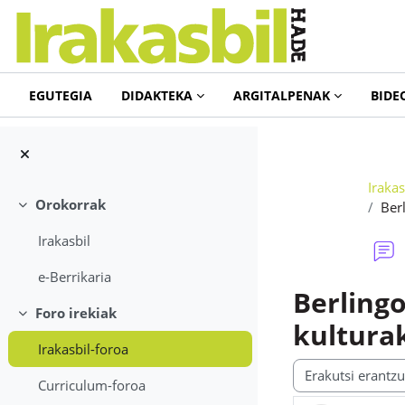
Joan eduki nagusira zuzenean
EGUTEGIA
DIDAKTEKA
ARGITALPENAK
BIDE
Irakas
Orokorrak
Berl
Tolestu
Irakasbil
e-Berrikaria
Berlingo
Foro irekiak
Tolestu
kultura
Irakasbil-foroa
Erakusteko modu
Curriculum-foroa