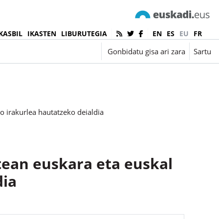
KASBIL
IKASTEN
LIBURUTEGIA
EN
ES
EU
FR
Euskara ‎(eu)‎
Gonbidatu gisa ari zara
Sartu
ko irakurlea hautatzeko deialdia
atean euskara eta euskal
dia