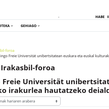
-
HABE
I
OTEKA
GEHIAGO
bil-foroa
ingo Freie Universität unibertsitatean euskara eta euskal kultura
Irakasbil-foroa
 Freie Universität unibertsit
ko irakurlea hautatzeko deial
a