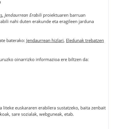
n
s
,
Jendaurrean Erabili
proiektuaren barruan
bili nahi duten erakunde eta eragileen jarduna
sate baterako:
Jendaurrean hizlari
,
Eledunak trebatzen
.
uruzko oinarrizko informazioa ere biltzen da:
liteke euskararen erabilera sustatzeko, baita zenbait
zkoak, sare sozialak, webguneak, etab.