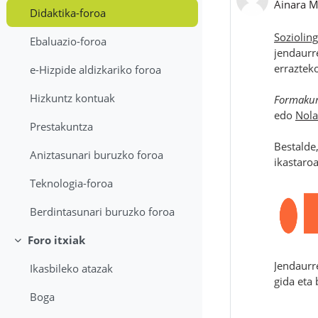
Ainara M
Didaktika-foroa
Sozioling
Ebaluazio-foroa
jendaurr
erraztek
e-Hizpide aldizkariko foroa
Hizkuntz kontuak
Formaku
edo
Nola
Prestakuntza
Bestalde
Aniztasunari buruzko foroa
ikastaroa
Teknologia-foroa
Berdintasunari buruzko foroa
Foro itxiak
Tolestu
Jendaurr
Ikasbileko atazak
gida eta 
Boga