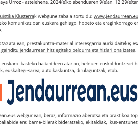
aya Urroz
-
astelehena, 2024(e)ko abenduaren 9(e)an, 12:29(e)ta
uistika Klusterra
k webgune zabala sortu du:
www.jendaurrean.eu
eko komunikazioan euskara gehiago, hobeto eta eraginkorrago era
o.
ntza
atalean, prestakuntza-material interesgarria aurki daiteke; e
 gainditu jendaurrean hitz egiteko beldurra eta hizlari ona izatea
, euskara ikasteko baliabideen atarian, helduen euskalduntzeari b
k, euskaltegi-sarea, autoikaskuntza, dirulaguntzak, etab.
ean.eus webgunean, beraz, informazio aberatsa eta praktikoa topa 
baliabide ere: barne-bilerak bideratzeko, ekitaldiak, ikus-entzune