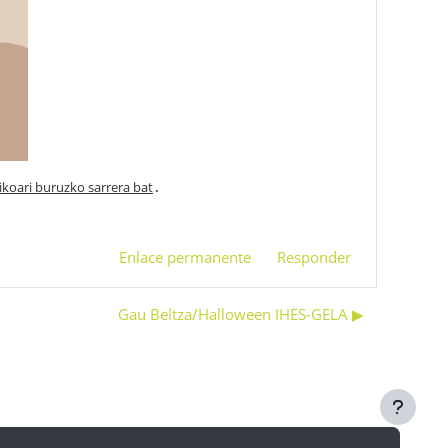
koari buruzko sarrera bat
.
Enlace permanente
Responder
Gau Beltza/Halloween IHES-GELA ▶︎