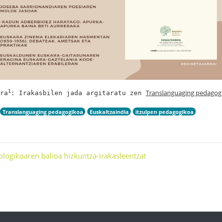
Translanguaging pedagogi
1
ra
: Irakasbilen jada argitaratu zen 
Translanguaging pedagogikoa
Euskaltzaindia
itzulpen pedagogikoa
ologikoaren balioa hizkuntza-irakasleentzat