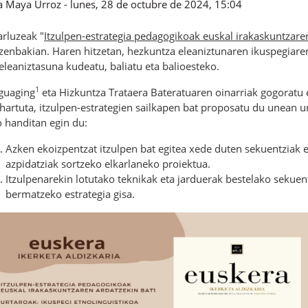
a Maya Urroz
-
lunes, 28 de octubre de 2024, 15:04
arluzeak
"
Itzulpen-estrategia pedagogikoak euskal irakaskuntzare
-zenbakian. Haren hitzetan, hezkuntza eleaniztunaren ikuspegiare
eleaniztasuna kudeatu, baliatu eta balioesteko.
1
guaging
eta Hizkuntza Trataera Bateratuaren oinarriak gogoratu 
hartuta, itzulpen-estrategien sailkapen bat proposatu du unean u
o handitan egin du:
Azken ekoizpentzat itzulpen bat egitea xede duten sekuentziak 
azpidatziak sortzeko elkarlaneko proiektua.
Itzulpenarekin lotutako teknikak eta jarduerak bestelako sekuen
bermatzeko estrategia gisa.