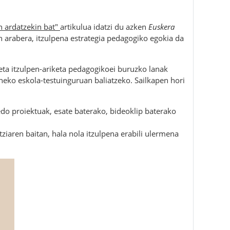
n ardatzekin bat"
a
rtikulua idatzi du
a
zken
Euskera
n arabera, itzulpena estrategia pedagogiko egokia da
eta itzulpen-ariketa pedagogikoei buruzko lanak
neko eskola-testuinguruan baliatzeko. Sailkapen hori
edo proiektuak,
esate baterako, bideoklip baterako
tziaren baitan,
hala nola itzulpena erabili ulermena