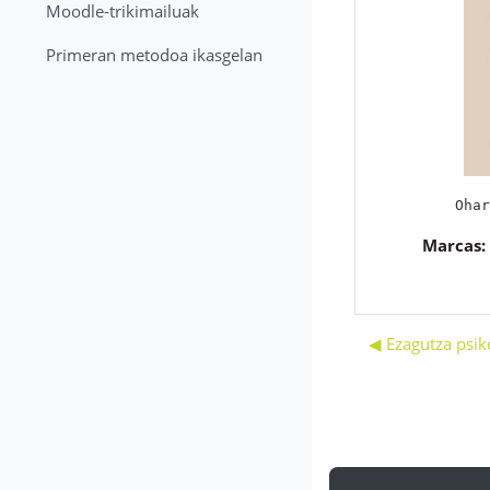
Moodle-trikimailuak
Primeran metodoa ikasgelan
Ohar
Marcas:
◀︎ Ezagutza psik