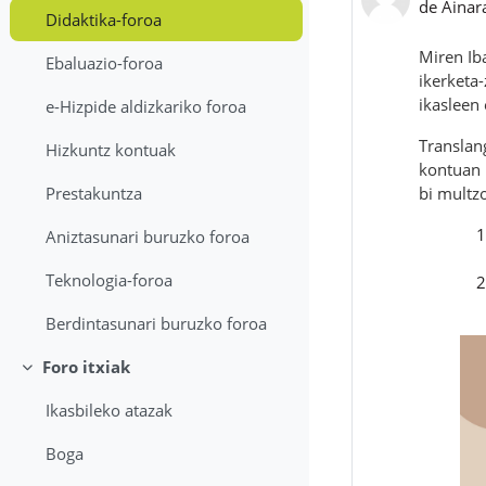
de
Ainar
Didaktika-foroa
Miren Ib
Ebaluazio-foroa
ikerketa
ikasleen 
e-Hizpide aldizkariko foroa
Translan
Hizkuntz kontuak
kontuan 
bi multz
Prestakuntza
Aniztasunari buruzko foroa
Teknologia-foroa
Berdintasunari buruzko foroa
Foro itxiak
Colapsar
Ikasbileko atazak
Boga