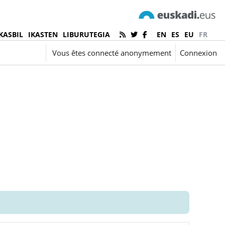
KASBIL
IKASTEN
LIBURUTEGIA
EN
ES
EU
FR
nçais ‎(fr)‎
Vous êtes connecté anonymement
Connexion