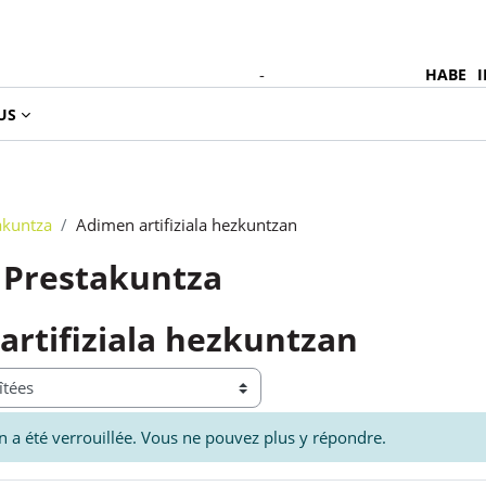
-
HABE
I
Fra
US
akuntza
Adimen artifiziala hezkuntzan
Prestakuntza
artifiziala hezkuntzan
n a été verrouillée. Vous ne pouvez plus y répondre.