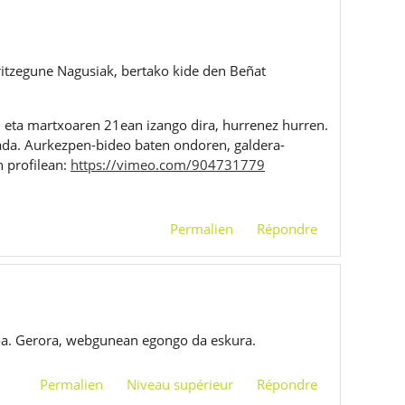
rritzegune Nagusiak, bertako kide den
Beñat
n eta martxoaren 21ean izango dira, hurrenez hurren.
 jada. Aurkezpen-bideo baten ondoren, galdera-
n profilean:
https://vimeo.com/904731779
Permalien
Répondre
ioa. Gerora, webgunean egongo da eskura.
Permalien
Niveau supérieur
Répondre