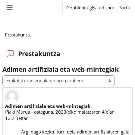
Joan eduki nagusira zuzenean
Gonbidatu gisa ari zara
Sartu
Alboko panela
Prestakuntza
Prestakuntza
Adimen artifiziala eta web-mintegiak
Erakusteko modua
Adimen artifiziala eta web-mintegiak
Erantzun kopurua: 0
Iñaki Murua
-
osteguna, 2023(e)ko maiatzaren 4(e)an,
12:21(e)tan
Argi dago kezka-iturri dela adimen artifizialaren gaia