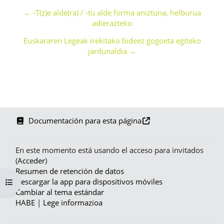
← -T(z)e alde(ra) / -tu alde forma aniztuna, helburua
adierazteko
Euskararen Legeak irekitako bideez gogoeta egiteko
jardunaldia →
Documentación para esta página
En este momento está usando el acceso para invitados
(
Acceder
)
Resumen de retención de datos
Descargar la app para dispositivos móviles
Abrir índice del curso
Cambiar al tema estándar
HABE
|
Lege informazioa