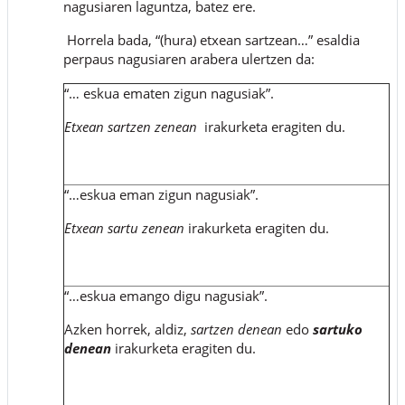
nagusiaren laguntza, batez ere.
Horrela bada, “(hura) etxean sartzean…” esaldia
perpaus nagusiaren arabera ulertzen da:
“… eskua ematen zigun nagusiak”.
Etxean sartzen zenean
irakurketa eragiten du.
“…eskua eman zigun nagusiak”.
Etxean sartu zenean
irakurketa eragiten du.
“…eskua emango digu nagusiak”.
Azken horrek, aldiz,
sartzen denean
edo
sartuko
denean
irakurketa eragiten du.