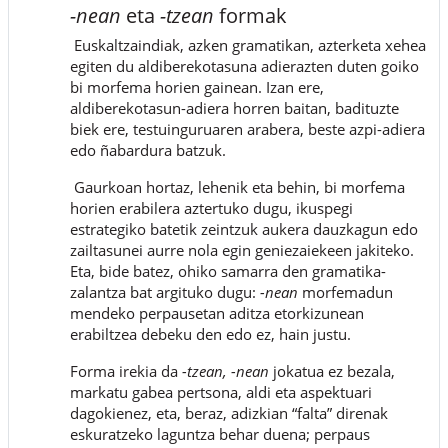
-nean
eta
-tzean
formak
Euskaltzaindiak, azken gramatikan, azterketa xehea
egiten du aldiberekotasuna adierazten duten goiko
bi morfema horien gainean. Izan ere,
aldiberekotasun-adiera horren baitan, badituzte
biek ere, testuinguruaren arabera, beste azpi-adiera
edo ñabardura batzuk.
Gaurkoan hortaz, lehenik eta behin, bi morfema
horien erabilera aztertuko dugu, ikuspegi
estrategiko batetik zeintzuk aukera dauzkagun edo
zailtasunei aurre nola egin geniezaiekeen jakiteko.
Eta, bide batez, ohiko samarra den gramatika-
zalantza bat argituko dugu:
-nean
morfemadun
mendeko perpausetan aditza etorkizunean
erabiltzea debeku den edo ez, hain justu.
Forma irekia da
-tzean,
-nean
jokatua ez bezala
,
markatu gabea pertsona, aldi eta aspektuari
dagokienez, eta, beraz, adizkian “falta” direnak
eskuratzeko laguntza behar duena; perpaus