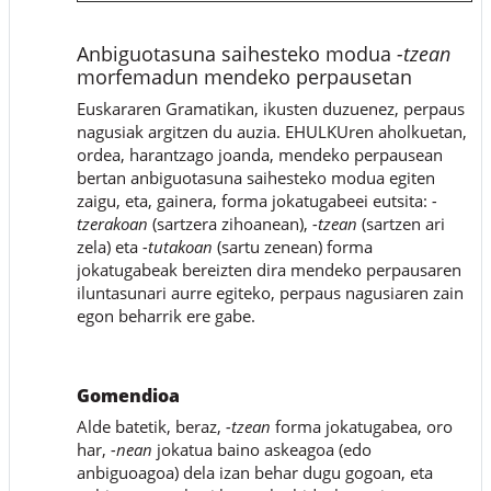
Anbiguotasuna saihesteko modua
-tzean
morfemadun mendeko perpausetan
Euskararen Gramatikan, ikusten duzuenez, perpaus
nagusiak argitzen du auzia. EHULKUren aholkuetan,
ordea, harantzago joanda, mendeko perpausean
bertan anbiguotasuna saihesteko modua egiten
zaigu, eta, gainera, forma jokatugabeei eutsita:
-
tzerakoan
(sartzera zihoanean),
-tzean
(sartzen ari
zela) eta
-tutakoan
(sartu zenean) forma
jokatugabeak bereizten dira mendeko perpausaren
iluntasunari aurre egiteko, perpaus nagusiaren zain
egon beharrik ere gabe.
Gomendioa
Alde batetik, beraz,
-tzean
forma jokatugabea, oro
har,
-nean
jokatua baino askeagoa (edo
anbiguoagoa) dela izan behar dugu gogoan, eta