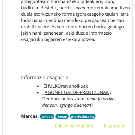
anbiguotasun hori hausteko bideak ere, izan,
badirela. Bestetik, berriz,
-nean
morfemak ametitzen
duela etorkizuneko forma (goraxeagoko taulan letra
lodiz nabarmendua) mendeko perpausean bertan
erabiltzea ere. Azken kontu horren harira gehiago
jakin nahi izanenean, aski duzue informazio
osagarriko bigarren estekara jotzea.
Informazio osagarria:
EHULKUren aholkuak
JAGONET GALDE-ERANTZUNAK
/
Denbora adieraztea:
-nean
(
etorriko
denean, egingo duenean
)
Marcas:
-enean
-tzean
morfosintaxia
Enlace permanente
Responder