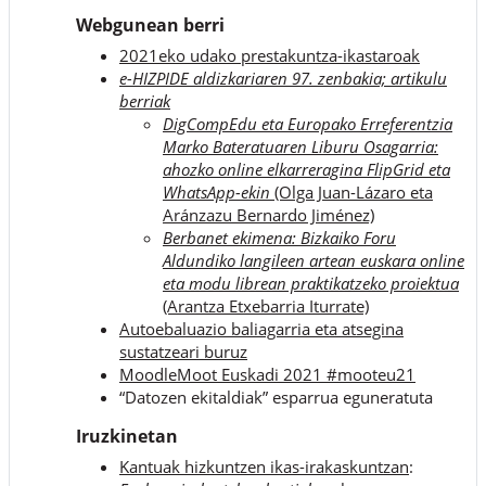
Webgunean berri
2021eko udako prestakuntza-ikastaroak
e-HIZPIDE aldizkariaren 97. zenbakia; artikulu
berriak
DigCompEdu eta Europako Erreferentzia
Marko Bateratuaren Liburu Osagarria:
ahozko online elkarreragina FlipGrid eta
WhatsApp-ekin
(Olga Juan-Lázaro eta
Aránzazu Bernardo Jiménez)
Berbanet ekimena: Bizkaiko Foru
Aldundiko langileen artean euskara online
eta modu librean praktikatzeko proiektua
(Arantza Etxebarria Iturrate)
Autoebaluazio baliagarria eta atsegina
sustatzeari buruz
MoodleMoot Euskadi 2021 #mooteu21
“Datozen ekitaldiak” esparrua eguneratuta
Iruzkinetan
Kantuak hizkuntzen ikas-irakaskuntzan
: