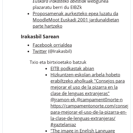
Euskara irakasteko abestiak
webgunea
plazaratu berri du EIBZk
Proposamenak aurkezteko epea luzatu da
MoodleMoot Euskadi 2001 jardunaldietan
parte hartzeko
Irakasbil Sarean
Facebook orrialdea
Twitter
(@Irakasbil)
Txio eta birtxioetako batzuk
EITB podkastak abian
Hizkuntzen-eskolan arbela hobeto
erabiltzeko aholkuak "Consejos para
mejorar el uso de la pizarra en la
clase de lenguas extranjeras"
@jramon-ek @campament0norte-n
https://campamentonorte.com/consejos
para-mejorar-el-uso-de-la-pizarra-en-
la-clase-de-lenguas-extranjeras/
#gaztelaniaz
"The image in English Language