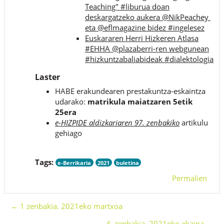
Teaching" #liburua doan
deskargatzeko aukera @NikPeachey
eta @eflmagazine bidez #ingelesez
Euskararen Herri Hizkeren Atlasa
#EHHA @plazaberri-ren webgunean
#hizkuntzabaliabideak #dialektologia
Laster
HABE erakundearen prestakuntza-eskaintza
udarako:
matrikula maiatzaren 5etik
25era
e-HIZPIDE aldizkariaren 97. zenbakiko
artikulu
gehiago
Tags:
e-Berrikaria
2021
buletina
Permalien
← 1 zenbakia. 2021eko martxoa
4. zenbakia. 2021eko ekaina →