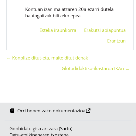
Kontuan izan maiatzaren 20a ezarri dutela
hautagaitzak biltzeko epea.
Esteka iraunkorra
Erakutsi abiapuntua
Erantzun
← Konplize ditut-eta, maite ditut denak
Glotodidaktika-ikastaroa IKAn →
Orri honentzako dokumentazioa
Gonbidatu gisa ari zara (
Sartu
)
Datu-atxikipenaren txostena