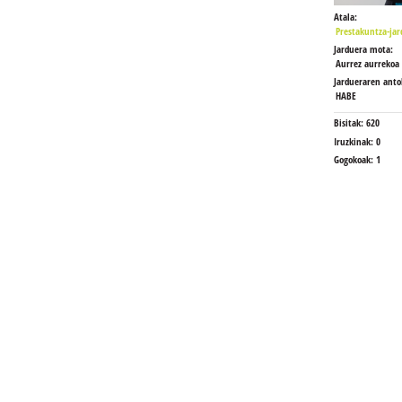
Atala:
Prestakuntza-jar
Jarduera mota:
Aurrez aurrekoa
Jardueraren antol
HABE
Bisitak:
620
Iruzkinak:
0
Gogokoak:
1