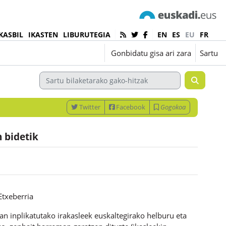
KASBIL
IKASTEN
LIBURUTEGIA
EN
ES
EU
FR
Euskara ‎(eu)‎
Gonbidatu gisa ari zara
Sartu
Twitter
Facebook
Gogokoa
 bidetik
txeberria
an inplikatutako irakasleek euskaltegirako helburu eta