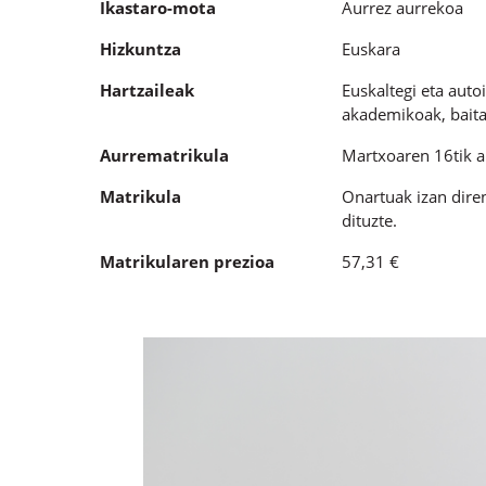
Ikastaro-mota
Aurrez aurrekoa
Hizkuntza
Euskara
Hartzaileak
Euskaltegi eta aut
akademikoak, baita 
Aurrematrikula
Martxoaren 16tik a
Matrikula
Onartuak izan diren
dituzte.
Matrikularen prezioa
57,31 €