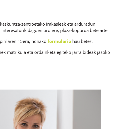
oikaskuntza-zentroetako irakasleak eta arduradun
interesaturik dagoen oro ere, plaza-kopurua bete arte.
pirilaren 15era, honako
formulario
hau betez.
ek matrikula eta ordainketa egiteko jarraibideak jasoko