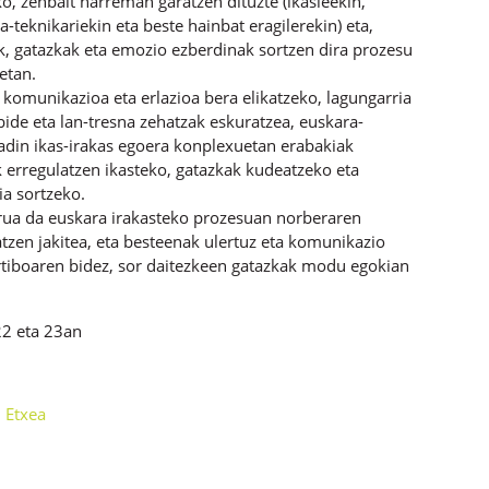
, zenbait harreman garatzen dituzte (ikasleekin,
a-teknikariekin eta beste hainbat eragilerekin) eta,
ak, gatazkak eta emozio ezberdinak sortzen dira prozesu
etan.
komunikazioa eta erlazioa bera elikatzeko, lagungarria
abide eta lan-tresna zehatzak eskuratzea, euskara-
dadin ikas-irakas egoera konplexuetan erabakiak
 erregulatzen ikasteko, gatazkak kudeatzeko eta
ia sortzeko.
rua da euskara irakasteko prozesuan norberaren
tzen jakitea, eta besteenak ulertuz eta komunikazio
rtiboaren bidez, sor daitezkeen gatazkak modu egokian
22 eta 23
an
 Etxea