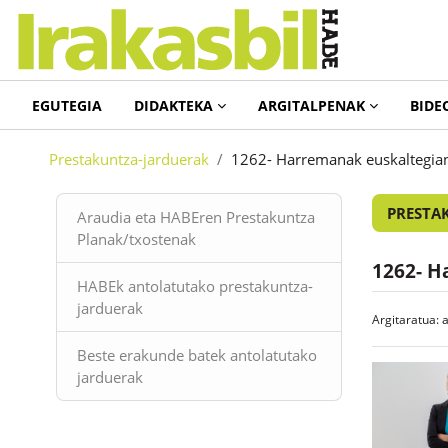
Joan eduki nagusira zuzenean
EGUTEGIA
DIDAKTEKA
ARGITALPENAK
BIDE
Prestakuntza-jarduerak
1262- Harremanak euskaltegian
Blokeak
PRESTA
Araudia eta HABEren Prestakuntza
Planak/txostenak
1262- H
HABEk antolatutako prestakuntza-
jarduerak
Argitaratua: 
Beste erakunde batek antolatutako
jarduerak