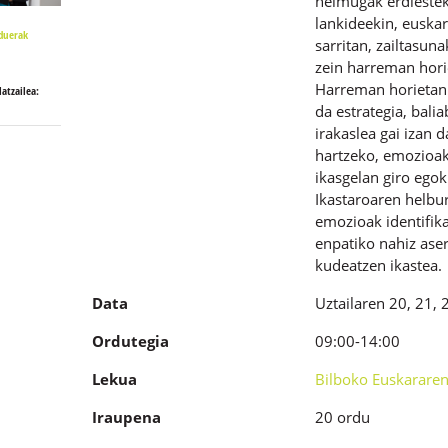
helmugak erdiesteko
lankideekin, euskar
duerak
sarritan, zailtasun
zein harreman hori
Harreman horietan 
atzailea:
da estrategia, bali
irakaslea gai izan 
hartzeko, emozioak
ikasgelan giro egok
Ikastaroaren helbu
emozioak identifika
enpatiko nahiz ase
kudeatzen ikastea.
Data
Uztailaren
20, 21, 
Ordutegia
09:00-14:00
Lekua
Bilboko Euskararen
Iraupena
20 ordu