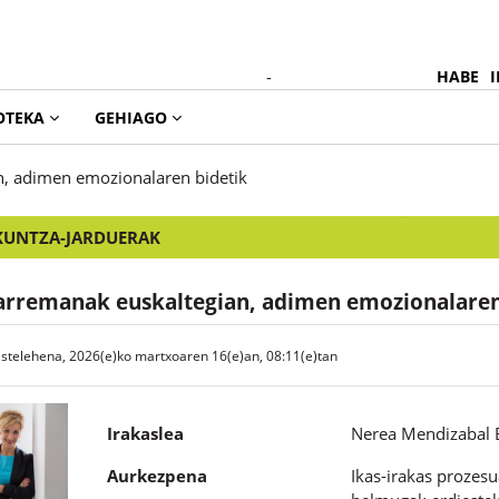
-
HABE
I
OTEKA
GEHIAGO
, adimen emozionalaren bidetik
KUNTZA-JARDUERAK
arremanak euskaltegian, adimen emozionalaren
astelehena, 2026(e)ko martxoaren 16(e)an, 08:11(e)tan
Irakaslea
Nerea Mendizabal E
Aurkezpena
Ikas-irakas prozesu