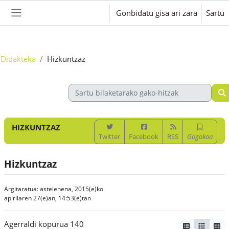
Joan eduki nagusira zuzenean
Gonbidatu gisa ari zara
Sartu
Alboko panela
Didakteka
Hizkuntzaz
HIZKUNTZAZ
Twitter
Facebook
RSS
Gogokoa
Hizkuntzaz
Argitaratua: astelehena, 2015(e)ko
apirilaren 27(e)an, 14:53(e)tan
Agerraldi kopurua 140