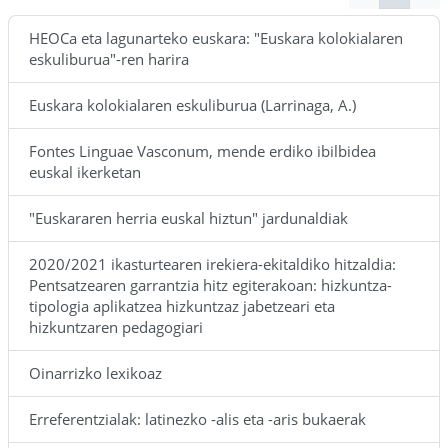
HEOCa eta lagunarteko euskara: "Euskara kolokialaren
eskuliburua"-ren harira
Euskara kolokialaren eskuliburua (Larrinaga, A.)
Fontes Linguae Vasconum, mende erdiko ibilbidea
euskal ikerketan
"Euskararen herria euskal hiztun" jardunaldiak
2020/2021 ikasturtearen irekiera-ekitaldiko hitzaldia:
Pentsatzearen garrantzia hitz egiterakoan: hizkuntza-
tipologia aplikatzea hizkuntzaz jabetzeari eta
hizkuntzaren pedagogiari
Oinarrizko lexikoaz
Erreferentzialak: latinezko -alis eta -aris bukaerak