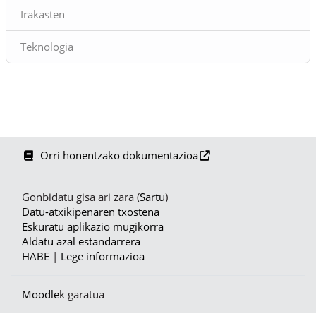
Irakasten
Teknologia
Orri honentzako dokumentazioa
Gonbidatu gisa ari zara (
Sartu
)
Datu-atxikipenaren txostena
Eskuratu aplikazio mugikorra
Aldatu azal estandarrera
HABE
|
Lege informazioa
Moodle
k garatua