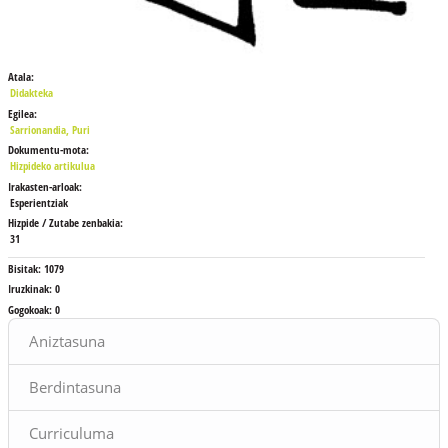
Atala:
Didakteka
Egilea:
Sarrionandia, Puri
Dokumentu-mota:
Hizpideko artikulua
Irakasten-arloak:
Esperientziak
Hizpide / Zutabe zenbakia:
31
Bisitak:
1079
Iruzkinak:
0
Gogokoak:
0
Blokeak
Aniztasuna
Berdintasuna
Curriculuma