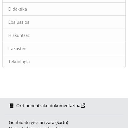
Didaktika
Ebaluazioa
Hizkuntzaz
Irakasten
Teknologia
Orri honentzako dokumentazioa
Gonbidatu gisa ari zara (
Sartu
)