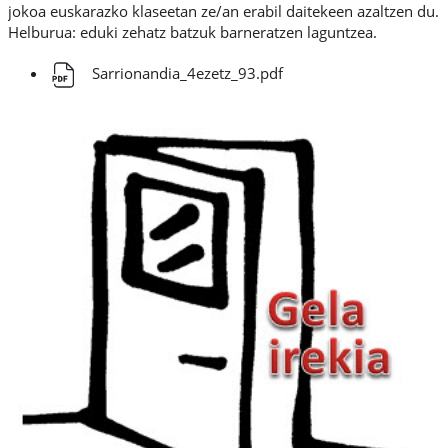
jokoa euskarazko klaseetan ze/an erabil daitekeen azaltzen du.
Helburua: eduki zehatz batzuk barneratzen laguntzea.
Sarrionandia_4ezetz_93.pdf