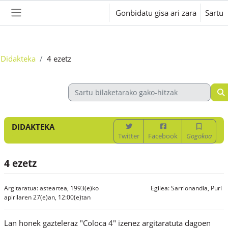
Joan eduki nagusira zuzenean
Gonbidatu gisa ari zara
Sartu
Alboko panela
Didakteka
4 ezetz
DIDAKTEKA
Twitter
Facebook
Gogokoa
4 ezetz
Argitaratua: asteartea, 1993(e)ko
Egilea:
Sarrionandia, Puri
apirilaren 27(e)an, 12:00(e)tan
Lan honek gazteleraz "Coloca 4" izenez argitaratuta dagoen