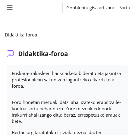
Joan eduki nagusira zuzenean
Gonbidatu gisa ari zara
Sartu
Alboko panela
Didaktika-foroa
Didaktika-foroa
Osaketaren baldintzak
Euskara-irakasleen hausnarketa bideratu eta jakintza
profesionalean sakontzen laguntzeko elkarrizketa-
foroa.
Foro honetan mezuak idatzi ahal izateko erabiltzaile-
kontua sortu behar duzu. Zure mezuak edonork
irakurri ahal izango ditu; beraz, errespetuzko arauak
bete.
Bertan argitaratutako iritziak mezua idazten