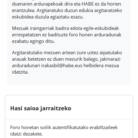
duenaren ardurapekoak dira eta HABE ez da horien
erantzulea. Argitaratuko duzun edukia argitaratzeko
eskubidea duzula egiaztatu ezazu.
Mezuak iraingarriak badira edota egile-eskubideak
errespetatzen ez badituzte foro honen arduradunak
ezabatu egingo ditu.
Argitaratutako mezuen artean zure ustez aipatutako
arauak betetzen ez duen mezurik balego, jakinarazi
arduradunari irakasbil@habe.eus helbidera mezua
idatzita.
Hasi saioa jarraitzeko
Foro honetan soilik autentifikatutako erabiltzaileek
idatzi dezakete.