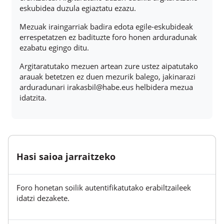
eskubidea duzula egiaztatu ezazu.
Mezuak iraingarriak badira edota egile-eskubideak
errespetatzen ez badituzte foro honen arduradunak
ezabatu egingo ditu.
Argitaratutako mezuen artean zure ustez aipatutako
arauak betetzen ez duen mezurik balego, jakinarazi
arduradunari irakasbil@habe.eus helbidera mezua
idatzita.
Hasi saioa jarraitzeko
Foro honetan soilik autentifikatutako erabiltzaileek
idatzi dezakete.