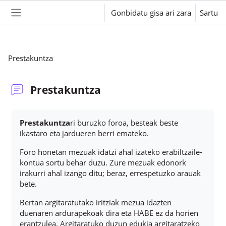
Joan eduki nagusira zuzenean
Gonbidatu gisa ari zara
Sartu
Alboko panela
Prestakuntza
Prestakuntza
Osaketaren baldintzak
Prestakuntza
ri buruzko foroa, besteak beste
ikastaro eta jardueren berri emateko.
Foro honetan mezuak idatzi ahal izateko erabiltzaile-
kontua sortu behar duzu. Zure mezuak edonork
irakurri ahal izango ditu; beraz, errespetuzko arauak
bete.
Bertan argitaratutako iritziak mezua idazten
duenaren ardurapekoak dira eta HABE ez da horien
erantzulea. Argitaratuko duzun edukia argitaratzeko