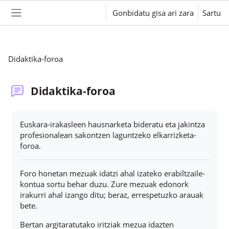
Joan eduki nagusira zuzenean
Gonbidatu gisa ari zara
Sartu
Alboko panela
Didaktika-foroa
Didaktika-foroa
Osaketaren baldintzak
Euskara-irakasleen hausnarketa bideratu eta jakintza
profesionalean sakontzen laguntzeko elkarrizketa-
foroa.
Foro honetan mezuak idatzi ahal izateko erabiltzaile-
kontua sortu behar duzu. Zure mezuak edonork
irakurri ahal izango ditu; beraz, errespetuzko arauak
bete.
Bertan argitaratutako iritziak mezua idazten