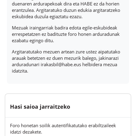
duenaren ardurapekoak dira eta HABE ez da horien
erantzulea. Argitaratuko duzun edukia argitaratzeko
eskubidea duzula egiaztatu ezazu.
Mezuak iraingarriak badira edota egile-eskubideak
errespetatzen ez badituzte foro honen arduradunak
ezabatu egingo ditu.
Argitaratutako mezuen artean zure ustez aipatutako
arauak betetzen ez duen mezurik balego, jakinarazi
arduradunari irakasbil@habe.eus helbidera mezua
idatzita.
Hasi saioa jarraitzeko
Foro honetan soilik autentifikatutako erabiltzaileek
idatzi dezakete.