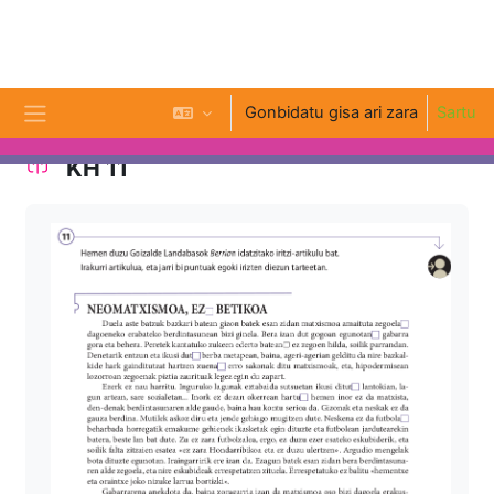
Joan eduki nagusira zuzenean
Gonbidatu gisa ari zara
Sartu
Alboko panela
KH 11
Osaketaren baldintzak