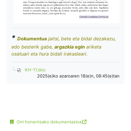
*
Dokumentua
jaitsi, bete eta bidal dezakezu,
edo besterik gabe,
argazkia egin
ariketa
osatuari eta hura bidali irakasleari.
KH-11.doc
2025(e)ko azaroaren 18(e)n, 08:45(e)tan
Orri honentzako dokumentazioa