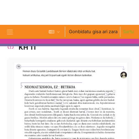
Joan eduki nagusira zuzenean
Gonbidatu gisa ari zara
Sartu
Alboko panela
KH 11
Osaketaren baldintzak