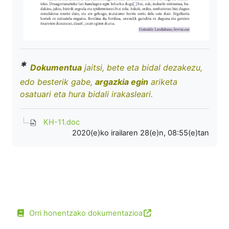
*
Dokumentua
jaitsi, bete eta bidal dezakezu,
edo besterik gabe,
argazkia egin
ariketa
osatuari eta hura bidali irakasleari.
KH-11.doc
2020(e)ko irailaren 28(e)n, 08:55(e)tan
Orri honentzako dokumentazioa