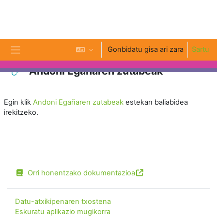
Joan eduki nagusira zuzenean
Gonbidatu gisa ari zara
Sartu
Alboko panela
Andoni Egañaren zutabeak
Osaketaren baldintzak
Egin klik
Andoni Egañaren zutabeak
estekan baliabidea
irekitzeko.
Orri honentzako dokumentazioa
Datu-atxikipenaren txostena
Eskuratu aplikazio mugikorra