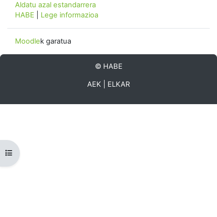
Aldatu azal estandarrera
HABE
|
Lege informazioa
Moodle
k garatua
©
HABE
AEK
|
ELKAR
Zabaldu ikastaroaren aurkibidea