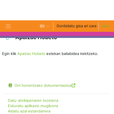
Joan eduki nagusira zuzenean
Gonbidatu gisa ari zara
Sartu
Alboko panela
Apaizac Hobeto
Osaketaren baldintzak
Egin klik
Apaizac Hobeto
estekan baliabidea irekitzeko.
Orri honentzako dokumentazioa
Datu-atxikipenaren txostena
Eskuratu aplikazio mugikorra
Aldatu azal estandarrera