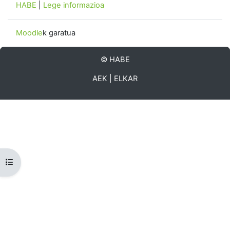
HABE
|
Lege informazioa
Moodle
k garatua
©
HABE
AEK
|
ELKAR
Zabaldu ikastaroaren aurkibidea