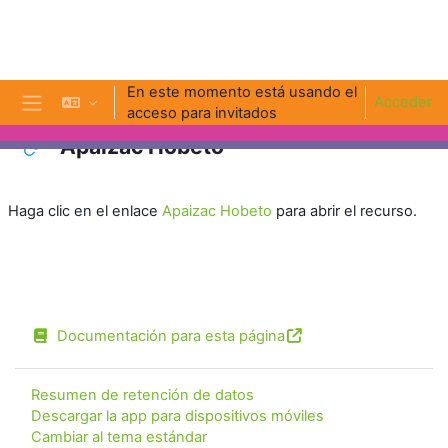
Salta al contenido principal
En este momento está usando el
Acceder
acceso para invitados
Panel lateral
Apaizac Hobeto
Requisitos de finalización
Haga clic en el enlace
Apaizac Hobeto
para abrir el recurso.
Documentación para esta página
Resumen de retención de datos
Descargar la app para dispositivos móviles
Cambiar al tema estándar