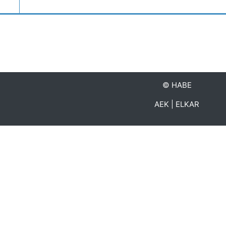
©
HABE
AEK
|
ELKAR