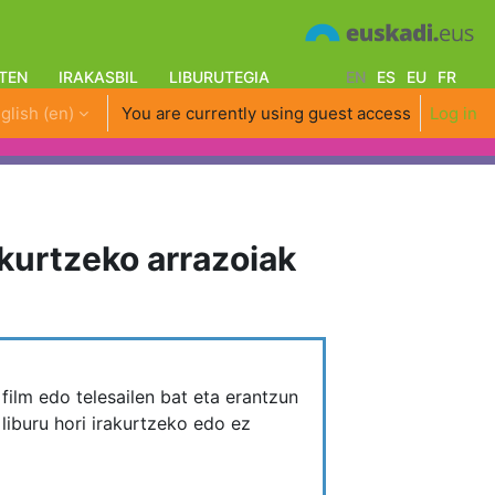
TEN
IRAKASBIL
LIBURUTEGIA
EN
ES
EU
FR
glish ‎(en)‎
You are currently using guest access
Log in
akurtzeko arrazoiak
film edo telesailen bat eta erantzun
u liburu hori irakurtzeko edo ez