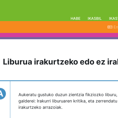
HABE
IKASBIL
IKAS
En
Liburua irakurtzeko edo ez ir
pletion requirements
Aukeratu gustuko duzun zientzia fikziozko liburu, 
galderei: Irakurri liburuaren kritika, eta zerrendat
irakurtzeko arrazoiak.