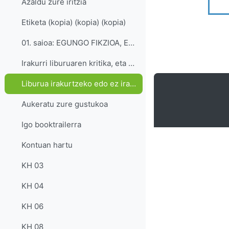
Azaldu zure iritzia
Etiketa (kopia) (kopia) (kopia)
01. saioa: EGUNGO FIKZIOA, ETORKIZUNAREN IPARRORRA...
Irakurri liburuaren kritika, eta zerre...
Liburua irakurtzeko edo ez irakurtzeko arrazoiak
Aukeratu zure gustukoa
Igo booktrailerra
Kontuan hartu
KH 03
KH 04
KH 06
KH 08