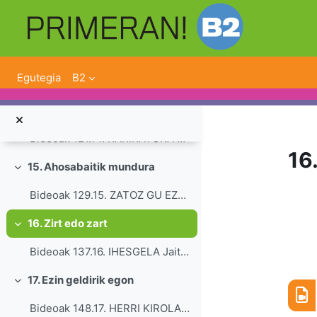
Tolestu
Joan eduki nagusira zuzenean
Bideoak 102.12. HIPERMNESIKOA Jaitsi ...
13. Egia biribila
Tolestu
Egutegia
B2
Bideoak 110.13. AHOBEROKERIAK Jaitsi ...
14. Ederra, benetan!
Tolestu
Bideoak 121.14. KARIKATURA EDERRA Jaitsi ...
16.
15. Ahosabaitik mundura
Tolestu
Bideoak 129.15. ZATOZ GU EZAGUTZERA Jaits...
At
16. Zirt edo zart
Tolestu
Bideoak 137.16. IHESGELA Jaitsi 141...
17. Ezin geldirik egon
Tolestu
Bideoak 148.17. HERRI KIROLARIAK Jaitsi ...