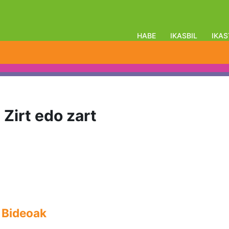
HABE
IKASBIL
IKAS
 Zirt edo zart
alaren laburpena
Bideoak