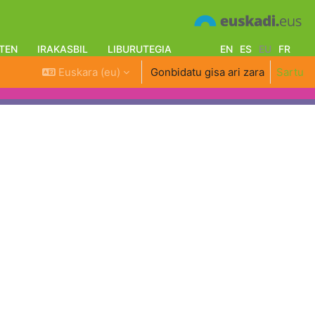
TEN
IRAKASBIL
LIBURUTEGIA
EN
ES
EU
FR
Euskara ‎(eu)‎
Gonbidatu gisa ari zara
Sartu