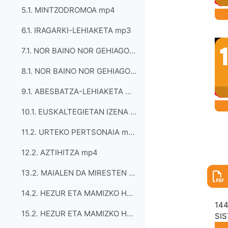
5.1. MINTZODROMOA mp4
6.1. IRAGARKI-LEHIAKETA mp3
7.1. NOR BAINO NOR GEHIAGO I mp3
8.1. NOR BAINO NOR GEHIAGO II mp3
9.1. ABESBATZA-LEHIAKETA mp4
10.1. EUSKALTEGIETAN IZENA EMATEKO mp3
11.2. URTEKO PERTSONAIA mp4
12.2. AZTIHITZA mp4
13.2. MAIALEN DA MIRESTEN DUDAN PERTSONA mp4
14.2. HEZUR ETA MAMIZKO HEROIAK I mp3
144
15.2. HEZUR ETA MAMIZKO HEROIAK II mp3
SI