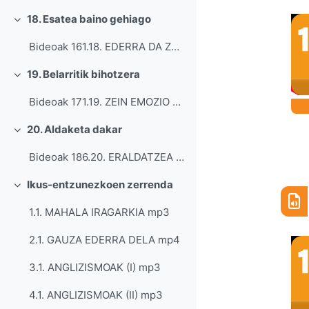
18. Esatea baino gehiago
Tolestu
Bideoak 161.18. EDERRA DA ZU ENTZUTEA Jai...
19. Belarritik bihotzera
Tolestu
Bideoak 171.19. ZEIN EMOZIO ERAGITEN DIGU ...
20. Aldaketa dakar
Tolestu
Bideoak 186.20. ERALDATZEA Jaitsi 1...
Ikus-entzunezkoen zerrenda
Tolestu
1.1. MAHALA IRAGARKIA mp3
2.1. GAUZA EDERRA DELA mp4
3.1. ANGLIZISMOAK (I) mp3
4.1. ANGLIZISMOAK (II) mp3