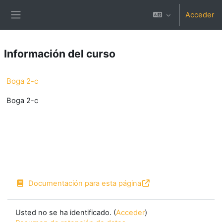
Salta al contenido principal
Acceder
Panel lateral
Información del curso
Boga 2-c
Boga 2-c
Documentación para esta página
Usted no se ha identificado. (
Acceder
)