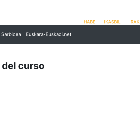
HABE
IKASBIL
IRAK
Sarbidea
Euskara-Euskadi.net
 del curso