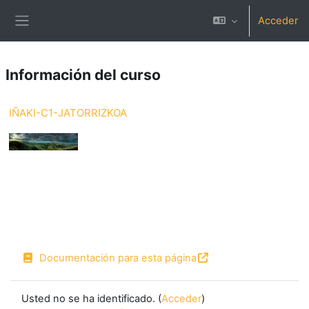
Salta al contenido principal
Acceder
Panel lateral
Información del curso
IÑAKI-C1-JATORRIZKOA
Documentación para esta página
Usted no se ha identificado. (
Acceder
)