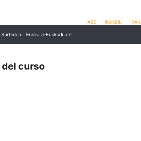
HABE
IKASBIL
IRAK
Sarbidea
Euskara-Euskadi.net
 del curso