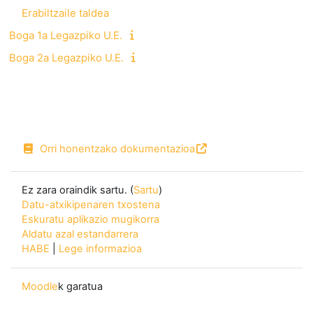
Erabiltzaile taldea
Boga 1a Legazpiko U.E.
Boga 2a Legazpiko U.E.
Orri honentzako dokumentazioa
Ez zara oraindik sartu. (
Sartu
)
Datu-atxikipenaren txostena
Eskuratu aplikazio mugikorra
Aldatu azal estandarrera
HABE
|
Lege informazioa
Moodle
k garatua