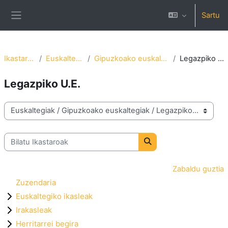
Joan eduki nagusira zuzenean
Sartu
Alboko panela
Ikastaroak
Euskaltegiak
Gipuzkoako euskaltegiak
Legazpiko U.E.
Legazpiko U.E.
Ikastaro-kategoriak
Bilatu Ikastaroak
Bilatu Ikastaroak
Zabaldu guztia
Zuzendaria
Euskaltegiko ikasleak
Irakasleak
Herritarrei begira