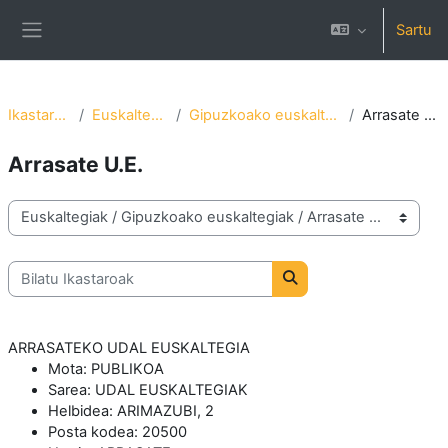
Joan eduki nagusira zuzenean
Sartu
Alboko panela
Ikastaroak
Euskaltegiak
Gipuzkoako euskaltegiak
Arrasate U.E.
Arrasate U.E.
Ikastaro-kategoriak
Bilatu Ikastaroak
Bilatu Ikastaroak
ARRASATEKO UDAL EUSKALTEGIA
Mota:
PUBLIKOA
Sarea:
UDAL EUSKALTEGIAK
Helbidea:
ARIMAZUBI, 2
Posta kodea:
20500