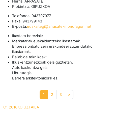
Herria:
ARRASATE
Probintzia:
GIPUZKOA
Telefonoa:
943797077
Faxa:
943799143
E-posta:
euskaltegi@arrasate-mondragon.net
Ikastaro bereziak:
Merkatariak euskalduntzeko ikastaroak.
Enpresa pribatu zein erakundeei zuzendutako
ikastaroak.
Baliabide teknikoak:
Ikus-entzunezkoak gela guztietan.
Autoikaskuntza gela.
Liburutegia.
Barrera arkitektonikorik ez.
1. orria
2. orria
3. orria
Hurrengo orria
1
2
3
»
C1 2018KO UZTAILA