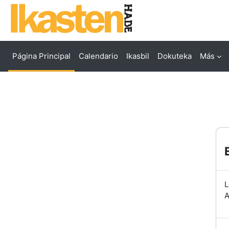
Salta al contenido principal
Página Principal
Calendario
Ikasbil
Dokuteka
Más
L
A