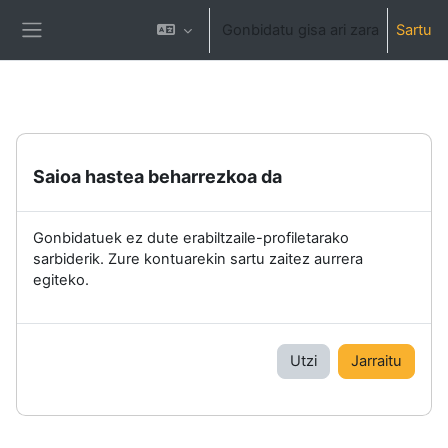
Joan eduki nagusira zuzenean
Gonbidatu gisa ari zara
Sartu
Alboko panela
Saioa hastea beharrezkoa da
Gonbidatuek ez dute erabiltzaile-profiletarako
sarbiderik. Zure kontuarekin sartu zaitez aurrera
egiteko.
Utzi
Jarraitu