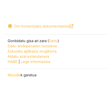
Orri honentzako dokumentazioa
Gonbidatu gisa ari zara (
Sartu
)
Datu-atxikipenaren txostena
Eskuratu aplikazio mugikorra
Aldatu azal estandarrera
HABE
|
Lege informazioa
Moodle
k garatua