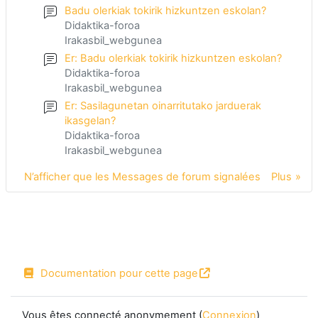
Badu olerkiak tokirik hizkuntzen eskolan?
Didaktika-foroa
Irakasbil_webgunea
Er: Badu olerkiak tokirik hizkuntzen eskolan?
Didaktika-foroa
Irakasbil_webgunea
Er: Sasilagunetan oinarritutako jarduerak
ikasgelan?
Didaktika-foroa
Irakasbil_webgunea
N’afficher que les Messages de forum signalées
Plus
Documentation pour cette page
Vous êtes connecté anonymement (
Connexion
)