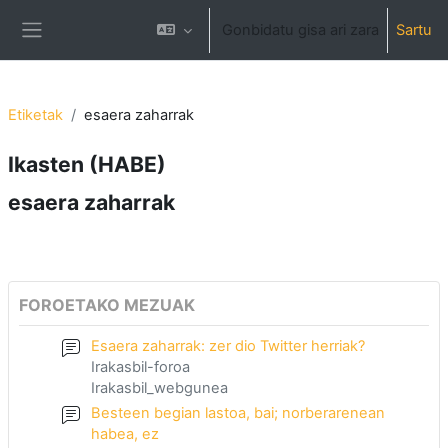
Joan eduki nagusira zuzenean
Gonbidatu gisa ari zara
Sartu
Alboko panela
Etiketak
esaera zaharrak
Ikasten (HABE)
esaera zaharrak
FOROETAKO MEZUAK
Esaera zaharrak: zer dio Twitter herriak?
Irakasbil-foroa
Irakasbil_webgunea
Besteen begian lastoa, bai; norberarenean
habea, ez