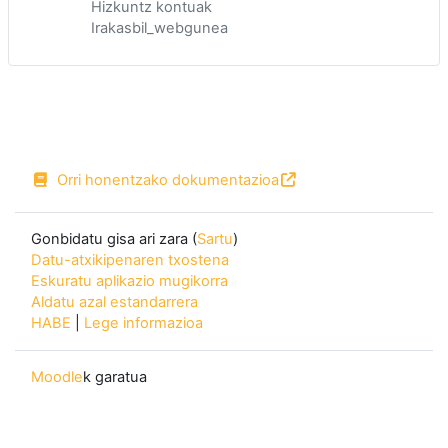
Hizkuntz kontuak
Irakasbil_webgunea
Orri honentzako dokumentazioa
Gonbidatu gisa ari zara (
Sartu
)
Datu-atxikipenaren txostena
Eskuratu aplikazio mugikorra
Aldatu azal estandarrera
HABE
|
Lege informazioa
Moodle
k garatua