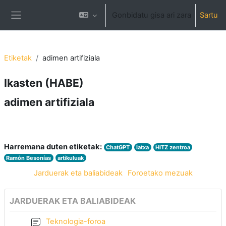
Joan eduki nagusira zuzenean
Gonbidatu gisa ari zara
Sartu
Alboko panela
Etiketak
adimen artifiziala
Ikasten (HABE)
adimen artifiziala
Harremana duten etiketak:
ChatGPT
latxa
HiTZ zentroa
Ramón Besonías
artikuluak
Jarduerak eta baliabideak
Foroetako mezuak
JARDUERAK ETA BALIABIDEAK
Teknologia-foroa