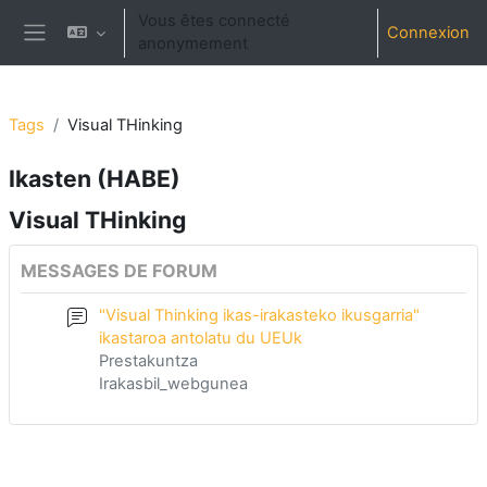
Passer au contenu principal
Vous êtes connecté
Connexion
anonymement
Panneau latéral
Tags
Visual THinking
Ikasten (HABE)
Visual THinking
MESSAGES DE FORUM
"Visual Thinking ikas-irakasteko ikusgarria"
ikastaroa antolatu du UEUk
Prestakuntza
Irakasbil_webgunea