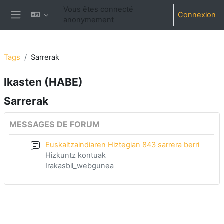
Passer au contenu principal
Vous êtes connecté
Connexion
anonymement
Panneau latéral
Tags
Sarrerak
Ikasten (HABE)
Sarrerak
MESSAGES DE FORUM
Euskaltzaindiaren Hiztegian 843 sarrera berri
Hizkuntz kontuak
Irakasbil_webgunea