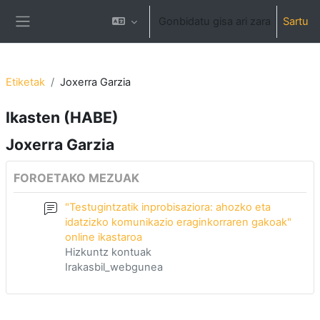
Joan eduki nagusira zuzenean
Gonbidatu gisa ari zara
Sartu
Alboko panela
Etiketak
Joxerra Garzia
Ikasten (HABE)
Joxerra Garzia
FOROETAKO MEZUAK
"Testugintzatik inprobisaziora: ahozko eta
idatzizko komunikazio eraginkorraren gakoak"
online ikastaroa
Hizkuntz kontuak
Irakasbil_webgunea