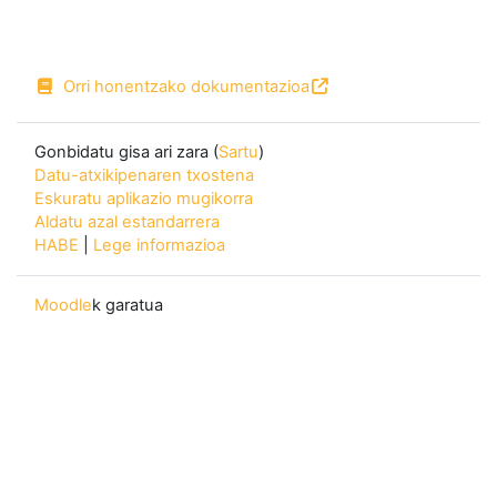
Orri honentzako dokumentazioa
Gonbidatu gisa ari zara (
Sartu
)
Datu-atxikipenaren txostena
Eskuratu aplikazio mugikorra
Aldatu azal estandarrera
HABE
|
Lege informazioa
Moodle
k garatua