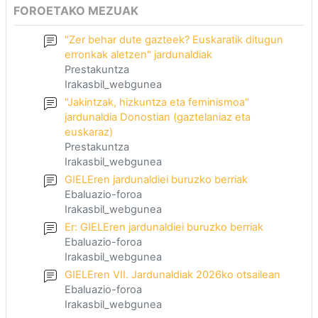
FOROETAKO MEZUAK
"Zer behar dute gazteek? Euskaratik ditugun
erronkak aletzen" jardunaldiak
Prestakuntza
Irakasbil_webgunea
"Jakintzak, hizkuntza eta feminismoa"
jardunaldia Donostian (gaztelaniaz eta
euskaraz)
Prestakuntza
Irakasbil_webgunea
GIELEren jardunaldiei buruzko berriak
Ebaluazio-foroa
Irakasbil_webgunea
Er: GIELEren jardunaldiei buruzko berriak
Ebaluazio-foroa
Irakasbil_webgunea
GIELEren VII. Jardunaldiak 2026ko otsailean
Ebaluazio-foroa
Irakasbil_webgunea