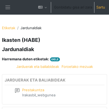
Joan eduki nagusira zuzenean
Gonbidatu gisa ari zara
Sartu
Alboko panela
Etiketak
Jardunaldiak
Ikasten (HABE)
Jardunaldiak
Harremana duten etiketak:
GIELE
Jarduerak eta baliabideak
Foroetako mezuak
JARDUERAK ETA BALIABIDEAK
Prestakuntza
Irakasbil_webgunea