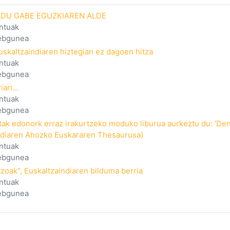
LDU GABE EGUZKIAREN ALDE
ntuak
webgunea
skaltzaindiaren hiztegian ez dagoen hitza
ntuak
webgunea
riari…
ntuak
webgunea
itak edonork erraz irakurtzeko moduko liburua aurkeztu du: 'De
ndiaren Ahozko Euskararen Thesaurusa)
ntuak
webgunea
zoak", Euskaltzaindiaren bilduma berria
ntuak
webgunea