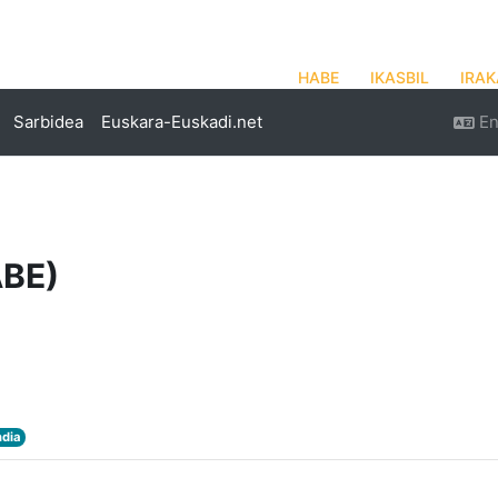
HABE
IKASBIL
IRAK
Sarbidea
Euskara-Euskadi.net
En
ABE)
ndia