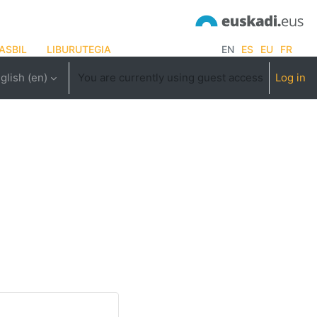
ASBIL
LIBURUTEGIA
EN
ES
EU
FR
glish ‎(en)‎
You are currently using guest access
Log in