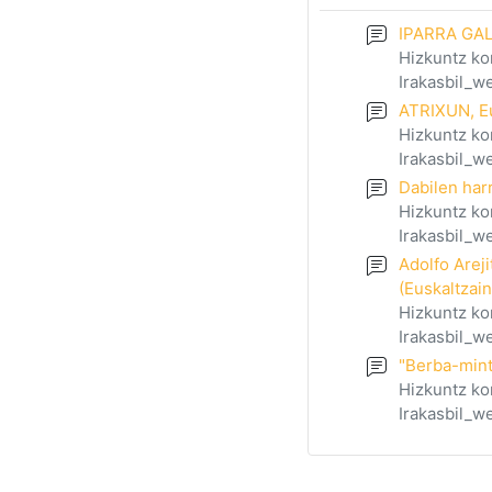
IPARRA GA
Hizkuntz ko
Irakasbil_
ATRIXUN, Eu
Hizkuntz ko
Irakasbil_
Dabilen har
Hizkuntz ko
Irakasbil_
Adolfo Arej
(Euskaltzai
Hizkuntz ko
Irakasbil_
"Berba-mint
Hizkuntz ko
Irakasbil_