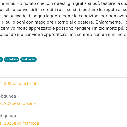
me armi. Ho notato che con questi giri gratis si può testare la qua
ossibile convertirli in crediti reali se si rispettano le regole di
sso succede, bisogna leggere bene le condizioni per non aver
iri sui giochi con maggiore ritorno al giocatore. Chiaramente, 
centivo molto apprezzato e possono rendere l’inizio molto più
a, secondo me conviene approfittare, ma sempre con un minimo di
a
buletina
Irakasbil
a. 2025eko urtarrila
webgunea
a. 2025eko otsaila
webgunea
a. 2025eko martxoa