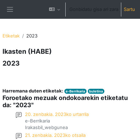
Joan eduki nagusira zuzenean
Gonbidatu gisa ari zara
Sartu
Alboko panela
Etiketak
2023
Ikasten (HABE)
2023
Harremana duten etiketak:
e-Berrikaria
buletina
Foroetako mezuak ondokoarekin etiketatu
da: "2023"
20. zenbakia. 2023ko urtarrila
e-Berrikaria
Irakasbil_webgunea
21. zenbakia. 2023ko otsaila