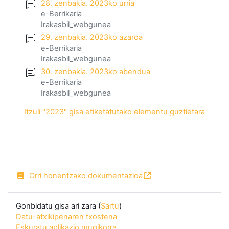
28. zenbakia. 2023ko urria
e-Berrikaria
Irakasbil_webgunea
29. zenbakia. 2023ko azaroa
e-Berrikaria
Irakasbil_webgunea
30. zenbakia. 2023ko abendua
e-Berrikaria
Irakasbil_webgunea
Itzuli "2023" gisa etiketatutako elementu guztietara
Orri honentzako dokumentazioa
Gonbidatu gisa ari zara (
Sartu
)
Datu-atxikipenaren txostena
Eskuratu aplikazio mugikorra