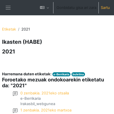
Joan eduki nagusira zuzenean
Gonbidatu gisa ari zara
Sartu
Alboko panela
Etiketak
2021
Ikasten (HABE)
2021
Harremana duten etiketak:
e-Berrikaria
buletina
Foroetako mezuak ondokoarekin etiketatu
da: "2021"
0 zenbakia. 2021eko otsaila
e-Berrikaria
Irakasbil_webgunea
1 zenbakia. 2021eko martxoa