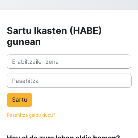
Sartu Ikasten (HABE)
gunean
Erabiltzaile-izena
Pasahitza
Sartu
Pasahitza galdu duzu?
Hau al da zure lehen aldia hemen?