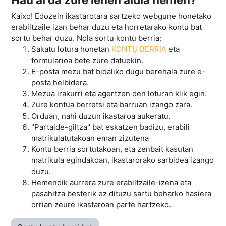
Kaixo! Edozein ikastarotara sartzeko webgune honetako
erabiltzaile izan behar duzu eta horretarako kontu bat
sortu behar duzu. Nola sortu kontu berria:
Sakatu lotura honetan
KONTU BERRIA
eta
formularioa bete zure datuekin.
E-posta mezu bat bidaliko dugu berehala zure e-
posta helbidera.
Mezua irakurri eta agertzen den loturan klik egin.
Zure kontua berretsi eta barruan izango zara.
Orduan, nahi duzun ikastaroa aukeratu.
"Partaide-giltza" bat eskatzen badizu, erabili
matrikulatutakoan eman zizutena
Kontu berria sortutakoan, eta zenbait kasutan
matrikula egindakoan, ikastarorako sarbidea izango
duzu.
Hemendik aurrera zure erabiltzaile-izena eta
pasahitza besterik ez dituzu sartu beharko hasiera
orrian zeure ikastaroan parte hartzeko.