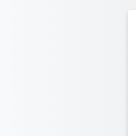
Joan eduki nagusira zuzenean