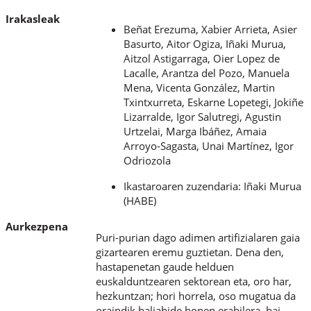
Irakasleak
Beñat Erezuma, Xabier Arrieta, Asier
Basurto, Aitor Ogiza, Iñaki Murua,
Aitzol Astigarraga, Oier Lopez de
Lacalle, Arantza del Pozo, Manuela
Mena, Vicenta González, Martin
Txintxurreta, Eskarne Lopetegi, Jokiñe
Lizarralde, Igor Salutregi, Agustin
Urtzelai, Marga Ibáñez, Amaia
Arroyo-Sagasta, Unai Martínez, Igor
Odriozola
Ikastaroaren zuzendaria: Iñaki Murua
(HABE)
Aurkezpena
Puri-purian dago adimen artifizialaren gaia
gizartearen eremu guztietan. Dena den,
hastapenetan gaude helduen
euskalduntzearen sektorean eta, oro har,
hezkuntzan; hori horrela, oso mugatua da
oraindik baliabide honen erabilera, bai