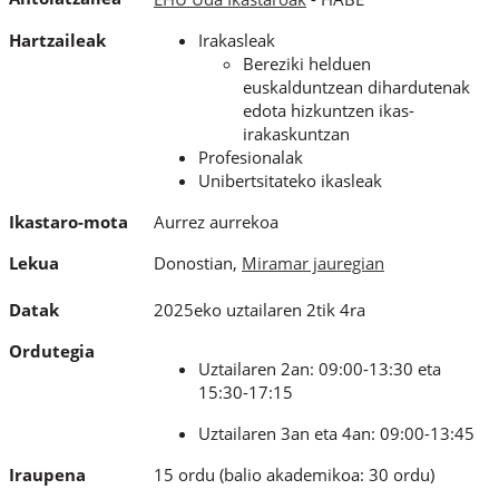
Hartzaileak
Irakasleak
Bereziki helduen
euskalduntzean dihardutenak
edota hizkuntzen ikas-
irakaskuntzan
Profesionalak
Unibertsitateko ikasleak
Ikastaro-mota
Aurrez aurrekoa
Lekua
Donostian,
Miramar jauregian
Datak
2025eko uztailaren 2tik 4ra
Ordutegia
Uztailaren 2an: 09:00-13:30 eta
15:30-17:15
Uztailaren 3an eta 4an: 09:00-13:45
Iraupena
15 ordu
(balio akademikoa: 30 ordu)