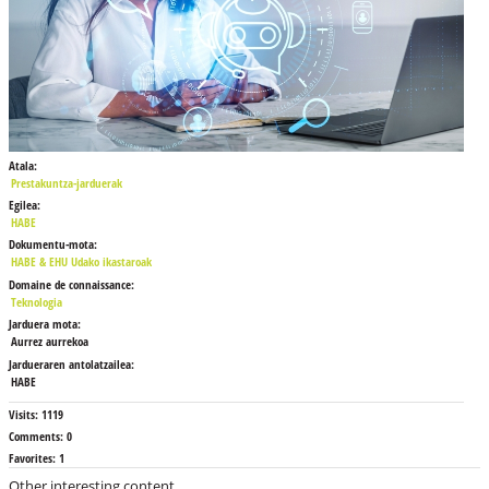
Atala:
Prestakuntza-jarduerak
Egilea:
HABE
Dokumentu-mota:
HABE & EHU Udako ikastaroak
Domaine de connaissance:
Teknologia
Jarduera mota:
Aurrez aurrekoa
Jardueraren antolatzailea:
HABE
Visits:
1119
Comments:
0
Favorites:
1
Other interesting content