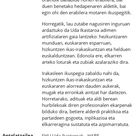
duen benetako hedapenaren aldetik, bai
egin ohi den erabilera motaren ikuspegitik.
Horregatik, lau zutabe nagusiren inguruan
ardaztuko da Uda Ikastaroa adimen
artifizialaren gaia lantzeko: hezkuntzaren
munduan, euskararen esparruan,
hizkuntzen ikas-irakaskuntzan eta helduen
euskalduntzean. Edonola ere, elkarren
arteko loturak eta zubiak azalaraziko dira.
Irakasleen ikuspegia zabaldu nahi da,
hizkuntzen ikas-irakaskuntzan eta
euskararen alorrean dauden aukerak,
mugak eta erronkak aintzat har daitezen.
Horretarako, adituak eta aldi berean
hurbilekoak diren profesionalen ekarpenak
bilduko dira, betiere alderdi praktikoa eta
partaideen gogoeta, inplikazioa eta
elkarreragina sustatuta eta azpimarratuta.
Antolatzailea
EHU Uda Ikastaroak
- HABE