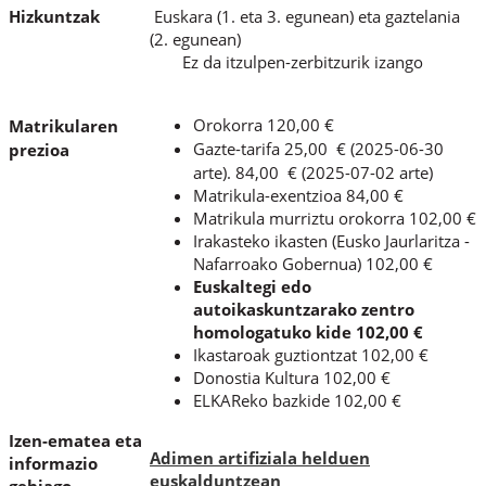
Hizkuntzak
Euskara (1. eta 3. egunean) eta gaztelania
(2. egunean)
Ez da itzulpen-zerbitzurik izango
Orokorra 120,00 €
Matrikularen
Gazte-tarifa 25,00 € (2025-06-30
prezioa
arte). 84,00 € (2025-07-02 arte)
Matrikula-exentzioa 84,00 €
Matrikula murriztu orokorra 102,00 €
Irakasteko ikasten (Eusko Jaurlaritza -
Nafarroako Gobernua) 102,00 €
Euskaltegi edo
autoikaskuntzarako zentro
homologatuko kide 102,00 €
Ikastaroak guztiontzat 102,00 €
Donostia Kultura 102,00 €
ELKAReko bazkide 102,00 €
Izen-ematea eta
Adimen artifiziala helduen
informazio
euskalduntzean