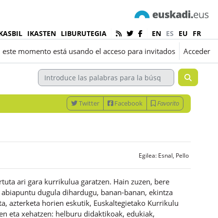
KASBIL
IKASTEN
LIBURUTEGIA
EN
ES
EU
FR
 este momento está usando el acceso para invitados
Acceder
Twitter
Facebook
Favorito
Egilea:
Esnal, Pello
rtuta ari gara kurrikulua garatzen. Hain zuzen, bere
96) abiapuntu dugula dihardugu, banan-banan, ekintza
ta, azterketa horien eskutik, Euskaltegietako Kurrikulu
en eta xehatzen: helburu didaktikoak, edukiak,