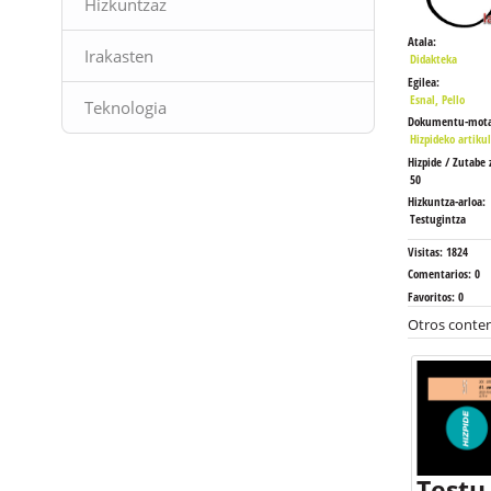
Hizkuntzaz
Atala:
Irakasten
Didakteka
Egilea:
Esnal, Pello
Teknologia
Dokumentu-mota
Hizpideko artiku
Hizpide / Zutabe 
50
Hizkuntza-arloa:
Testugintza
Visitas:
1824
Comentarios:
0
Favoritos:
0
Otros conten
Testu