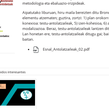
metodologia eta ebaluazio-irizpideak.
Aipatutako liburuan, hiru maila bereizten ditu Bron
elementu atzematen; guztira, zortzi: 1) plan orokorra
konexioa: testu-antolatzaileak, 5) izen-kohesioa, 6) 
:
modalizazioa. Beraz, testu-antolatzaileak lantzen d
lua
Lan honetan ere, testu-antolatzaileak ditugu gai; ba
zenbakia:
baitan.
Esnal_Antolatzaileak_02.pdf
idos interesantes
-