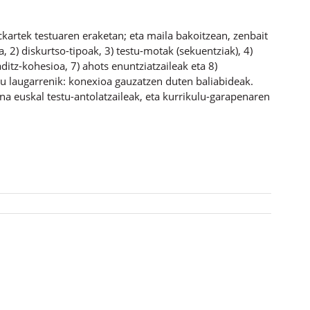
ckartek testuaren eraketan; eta maila bakoitzean, zenbait
, 2) diskurtso-tipoak, 3) testu-motak (sekuentziak), 4)
aditz-kohesioa, 7) ahots enuntziatzaileak eta 8)
itu laugarrenik: konexioa gauzatzen duten baliabideak.
ina euskal testu-antolatzaileak, eta kurrikulu-garapenaren