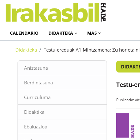
Salta al contenido principal
CALENDARIO
DIDAKTEKA
MÁS
Didakteka
Testu-ereduak A1 Mintzamena: Zu hor eta n
Bloques
DIDAKT
Aniztasuna
Berdintasuna
Testu-e
Curriculuma
Publicado: vi
Didaktika
Ebaluazioa