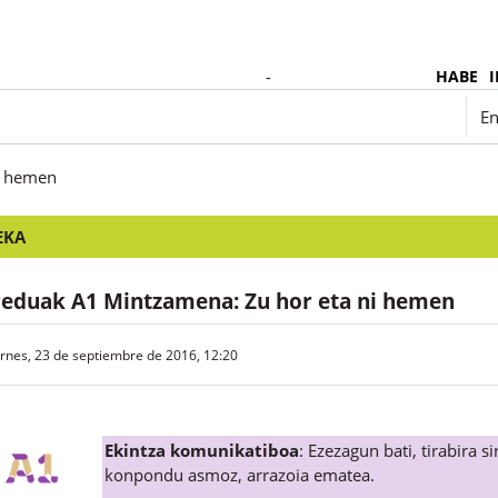
-
HABE
I
Español - Internacional ‎(es)‎
En
i hemen
EKA
reduak A1 Mintzamena: Zu hor eta ni hemen
ernes, 23 de septiembre de 2016, 12:20
Ekintza komunikatiboa
:
Ezezagun bati, tirabira s
konpondu asmoz, arrazoia ematea.