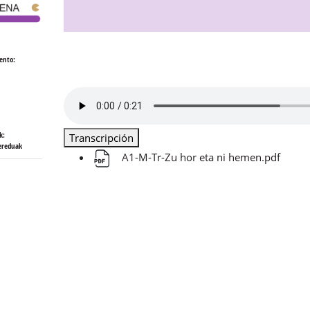
ento:
k:
Transcripción
ereduak
A1-M-Tr-Zu hor eta ni hemen.pdf