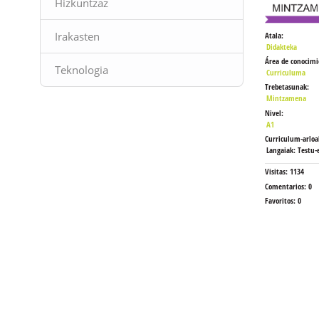
Hizkuntzaz
Irakasten
Atala:
Didakteka
Área de conocimi
Teknologia
Curriculuma
Trebetasunak:
Mintzamena
Nivel:
A1
Curriculum-arloa
Langaiak: Testu-
Visitas:
1134
Comentarios:
0
Favoritos:
0