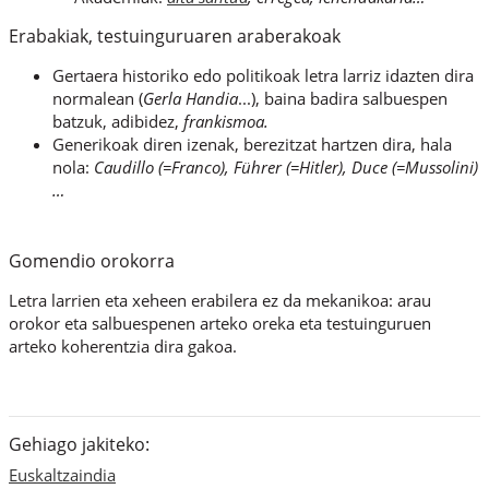
Erabakiak, testuinguruaren araberakoak
Gertaera historiko edo politikoak letra larriz idazten dira
normalean (
Gerla Handia
...), baina badira salbuespen
batzuk, adibidez,
frankismoa.
Generikoak diren izenak, berezitzat hartzen dira, hala
nola:
Caudillo
(=Franco),
Führer
(=Hitler),
Duce
(=Mussolini)
…
Gomendio orokorra
Letra larrien eta xeheen erabilera ez da mekanikoa: arau
orokor eta salbuespenen arteko oreka eta testuinguruen
arteko koherentzia dira gakoa.
Gehiago jakiteko:
Euskaltzaindia