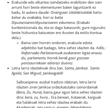
Erakunde edo elkartea izendatzeko erabiltzen den izen
arrunt hori beste elementuren baten laguntzarik ez
badu, bi aukera daude:
Oraingoan Udalak/udalak hartu
behar du erabakia, hori ez baita
Diputazioaren/diputazioaren eskumena.
(Erabaki
konbentzionala da, eta ez dago batasunik; gure inguruko
beste hizkuntza batzuetan ere ikusten da estilo-kontua
dela.)
Baina izen horren ondoren, erakusle edota
adjektibo bat badago, letra xehez idazten da. Adib.:
Nafarroako Parlamentuak euskararen legea arautu
du, parlamentu horrek berak gaur goizean
pentsaurrekoan adierazi duenez
.
Letra larriz idaztekoak dira
San, Santa, Jainkoa
:
Santa
Ageda; San Miguel; Jainkoagatik!
Salbuespena: euskal tradizio idatzian, letra larriz
idazten ziren Jainkoa ordezkatutako izenordainak
(
Bera, Zu, Hura
), baina gaur egun letra xehez idazten
dira:
bera, zu, hura…
Era berean, trataerak, karguak
eta halakoak letra xehez idaztea erabaki du
Akademiak:
aita santua
, erregea, lehendakaria…