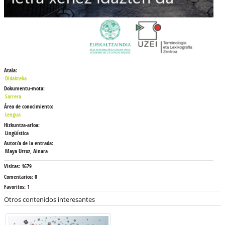
Atala:
Didakteka
Dokumentu-mota:
Sarrera
Área de conocimiento:
Lengua
Hizkuntza-arloa:
Lingüística
Autor/a de la entrada:
Maya Urroz, Ainara
Visitas:
1679
Comentarios:
0
Favoritos:
1
Otros contenidos interesantes