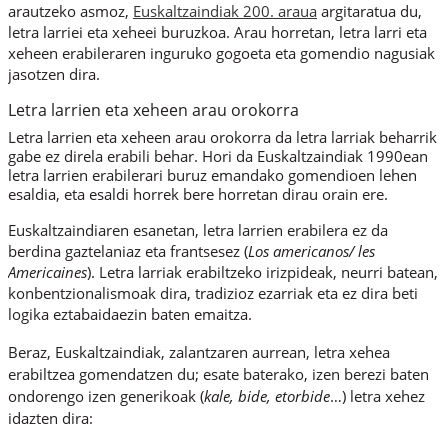
arautzeko asmoz,
Euskaltzaindiak 200. araua
argitaratua du,
letra larriei eta xeheei buruzkoa. Arau horretan, letra larri eta
xeheen erabileraren inguruko gogoeta eta gomendio nagusiak
jasotzen dira.
Letra larrien eta xeheen arau orokorra
Letra larrien eta xeheen arau orokorra da letra larriak beharrik
gabe ez direla erabili behar. Hori da Euskaltzaindiak 1990ean
letra larrien erabilerari buruz emandako gomendioen lehen
esaldia, eta esaldi horrek bere horretan dirau orain ere.
Euskaltzaindiaren esanetan, letra larrien erabilera ez da
berdina gaztelaniaz eta frantsesez (
Los americanos/ les
Americaines
). Letra larriak erabiltzeko irizpideak, neurri batean,
konbentzionalismoak dira, tradizioz ezarriak eta ez dira beti
logika eztabaidaezin baten emaitza.
Beraz, Euskaltzaindiak, zalantzaren aurrean, letra xehea
erabiltzea gomendatzen du; esate baterako, izen berezi baten
ondorengo izen generikoak (
kale, bide, etorbide
…) letra xehez
idazten dira: