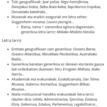
Toki geografikoak:
Ipar poloa, Hego hemisferioa,
Donejakue bidea, Deba Ibaia kalea, Kaprikornio tropikoa,
Donostiako katedrala..
.
Museoak eta eraikin ezagunak ere letra xehez:
Guggenheim museoa, Louvre jauregia…
Baina, izena + izenondoa egitura dagoenean,
generikoa letra larriz:
Mekako Meskita Handia.
Letra larriz
Entitate geografikoen izen generikoa:
Ozeano Barea,
Ozeano Atlantikoa, Mendikate Penibetikoa, Australiako
Badia
…
Generikoa benetan generikoa ez denean eta beste gauza
bat ordezkatzen duenean:
Hiru Erregeen Mahaia, Aiako
Harria…
Akademiak eta erakundeak:
Euskaltzaindia, San Telmo
Museoa, Gobernu Kontseilua, Guggenheim Bilbao
Museoa…
Maila instituzional handiko erakundeak letra larriz
idazten dira:
Udala, Administrazioa, Ejerzitoa, Estatua,
Eliza, Gobernua, Estatua, Parlamentua, Legebiltzarra…