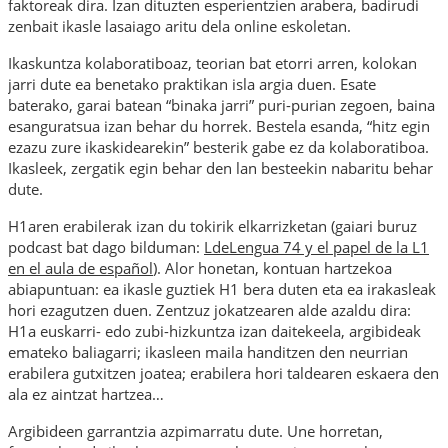
faktoreak dira. Izan dituzten esperientzien arabera, badirudi
zenbait ikasle lasaiago aritu dela online eskoletan.
Ikaskuntza kolaboratiboaz, teorian bat etorri arren, kolokan
jarri dute ea benetako praktikan isla argia duen. Esate
baterako, garai batean “binaka jarri” puri-purian zegoen, baina
esanguratsua izan behar du horrek. Bestela esanda, “hitz egin
ezazu zure ikaskidearekin” besterik gabe ez da kolaboratiboa.
Ikasleek, zergatik egin behar den lan besteekin nabaritu behar
dute.
H1aren erabilerak izan du tokirik elkarrizketan (gaiari buruz
podcast bat dago bilduman:
LdeLengua 74 y el papel de la L1
en el aula de español
). Alor honetan, kontuan hartzekoa
abiapuntuan: ea ikasle guztiek H1 bera duten eta ea irakasleak
hori ezagutzen duen. Zentzuz jokatzearen alde azaldu dira:
H1a euskarri- edo zubi-hizkuntza izan daitekeela, argibideak
emateko baliagarri; ikasleen maila handitzen den neurrian
erabilera gutxitzen joatea; erabilera hori taldearen eskaera den
ala ez aintzat hartzea…
Argibideen garrantzia azpimarratu dute. Une horretan,