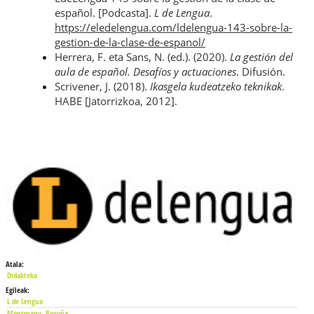
español
.
[Podcasta].
L de Lengua
.
https://eledelengua.com/ldelengua-143-sobre-la-
gestion-de-la-clase-de-espanol/
Herrera, F. eta Sans, N. (ed.). (2020).
La gestión del
aula de español. Desafíos y actuaciones
. Difusión.
Scrivener, J. (2018).
Ikasgela kudeatzeko teknikak
.
HABE [Jatorrizkoa, 2012].
Atala:
Didakteka
Egileak:
L de Lengua
Montmany, Begoña