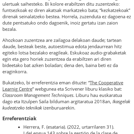
ulertuak saihesteko. Bi kolore erabiltzen ditu zuzentzeko:
funtsezkoak ez diren akatsak markatzeko bata; “kezkatzekoak”
direnak seinalatzeko bestea. Horrela, zuzenduta ez dagoena ez
dute pentsatuko ondo dagoenik, inoiz gertatu izan zaion
bezala.
Ahozkoan zuzentzea are zailagoa delakoan daude; tartean
daude, besteak beste, autoestimua edota jendaurrean hitz
egiteko lotsa bezalako eragileak. Eskukoaz audio-grabaketak
egin eta gero horiek zuzentzea da erabiltzen ari diren
bideetako bat azken boladan; dena den, baina beti ez da
eraginkorra.
Bukatzeko, bi erreferentzia eman dituzte: “
The Cooperative
Learnig Centre
” webgunea eta Scrivener liburu klasiko bat:
Classroom Management Techniques
. Liburu hau euskaratua
dago eta Itzulpen Saila bilduman argitaratua 2018an,
Ikasgelak
kudeatzeko teknikak
izenburuarekin.
Erreferentziak
Herrera, F. (esataria). (2022, urtarrilaren 31).
LdeLengua 143 sobre la gestión de la clase de