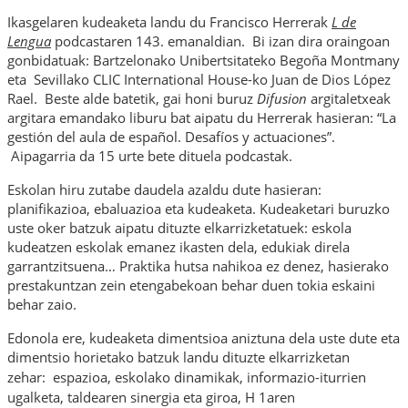
Ikasgelaren kudeaketa landu du Francisco Herrerak
L de
Lengua
podcastaren 143. emanaldian. Bi izan dira oraingoan
gonbidatuak: Bartzelonako Unibertsitateko Begoña Montmany
eta Sevillako CLIC International House-ko Juan de Dios López
Rael. Beste alde batetik, gai honi buruz
Difusion
argitaletxeak
argitara emandako liburu bat aipatu du Herrerak hasieran: “La
gestión del aula de español. Desafíos y actuaciones”.
Aipagarria da 15 urte bete dituela podcastak.
Eskolan hiru zutabe daudela azaldu dute hasieran:
planifikazioa, ebaluazioa eta kudeaketa. Kudeaketari buruzko
uste oker batzuk aipatu dituzte elkarrizketatuek: eskola
kudeatzen eskolak emanez ikasten dela, edukiak direla
garrantzitsuena… Praktika hutsa nahikoa ez denez, hasierako
prestakuntzan zein etengabekoan behar duen tokia eskaini
behar zaio.
Edonola ere, kudeaketa dimentsioa aniztuna dela uste dute eta
dimentsio horietako batzuk landu dituzte elkarrizketan
zehar:
espazioa, eskolako dinamikak, informazio-iturrien
ugalketa, taldearen sinergia eta giroa, H
1aren