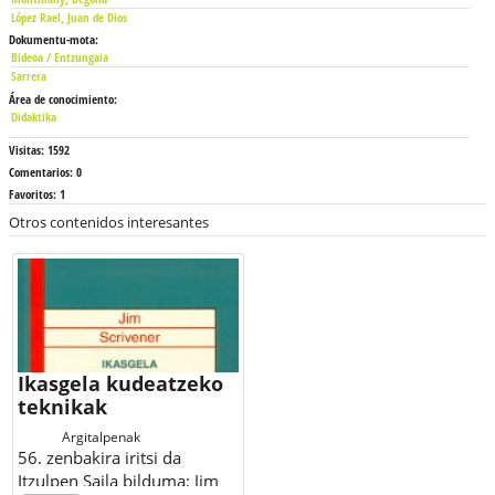
López Rael, Juan de Dios
Dokumentu-mota:
Bideoa / Entzungaia
Sarrera
Área de conocimiento:
Didaktika
Visitas:
1592
Comentarios:
0
Favoritos:
1
Otros contenidos interesantes
Ikasgela kudeatzeko
teknikak
Argitalpenak
56. zenbakira iritsi da
Itzulpen Saila bilduma; Jim