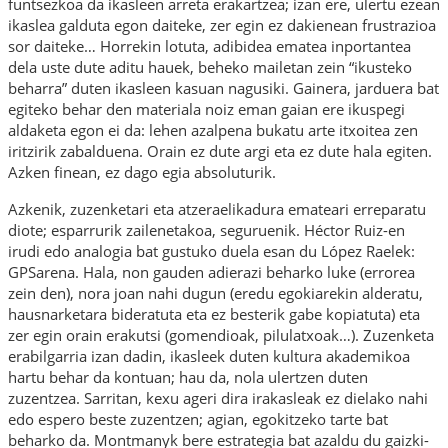
funtsezkoa da ikasleen arreta erakartzea; izan ere, ulertu ezean
ikaslea galduta egon daiteke, zer egin ez dakienean frustrazioa
sor daiteke… Horrekin lotuta, adibidea ematea inportantea
dela uste dute aditu hauek, beheko mailetan zein “ikusteko
beharra” duten ikasleen kasuan nagusiki. Gainera, jarduera bat
egiteko behar den materiala noiz eman gaian ere ikuspegi
aldaketa egon ei da: lehen azalpena bukatu arte itxoitea zen
iritzirik zabalduena. Orain ez dute argi eta ez dute hala egiten.
Azken finean, ez dago egia absoluturik.
Azkenik, zuzenketari eta atzeraelikadura emateari erreparatu
diote; esparrurik zailenetakoa, seguruenik. Héctor Ruiz-en
irudi edo analogia bat gustuko duela esan du López Raelek:
GPSarena. Hala, non gauden adierazi beharko luke (errorea
zein den), nora joan nahi dugun (eredu egokiarekin alderatu,
hausnarketara bideratuta eta ez besterik gabe kopiatuta) eta
zer egin orain erakutsi (gomendioak, pilulatxoak…). Zuzenketa
erabilgarria izan dadin, ikasleek duten kultura akademikoa
hartu behar da kontuan; hau da, nola ulertzen duten
zuzentzea. Sarritan, kexu ageri dira irakasleak ez dielako nahi
edo espero beste zuzentzen; agian, egokitzeko tarte bat
beharko da. Montmanyk bere estrategia bat azaldu du gaizki-