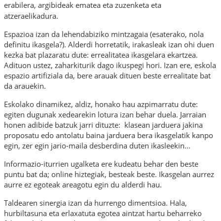
erabilera, argibideak ematea eta zuzenketa eta
atzeraelikadura.
Espazioa izan da lehendabiziko mintzagaia (esaterako, nola
definitu ikasgela?). Alderdi horretatik, irakasleak izan ohi duen
kezka bat plazaratu dute: errealitatea ikasgelara ekartzea.
Adituon ustez, zaharkiturik dago ikuspegi hori. Izan ere, eskola
espazio artifiziala da, bere arauak dituen beste errealitate bat
da arauekin.
Eskolako dinamikez, aldiz, honako hau azpimarratu dute:
egiten dugunak xedearekin lotura izan behar duela. Jarraian
honen adibide batzuk jarri dituzte: klasean jarduera jakina
proposatu edo antolatu baina jarduera bera ikasgelatik kanpo
egin, zer egin jario-maila desberdina duten ikasleekin…
Informazio-iturrien ugalketa ere kudeatu behar den beste
puntu bat da; online hiztegiak, besteak beste. Ikasgelan aurrez
aurre ez egoteak areagotu egin du alderdi hau.
Taldearen sinergia izan da hurrengo dimentsioa. Hala,
hurbiltasuna eta erlaxatuta egotea aintzat hartu beharreko