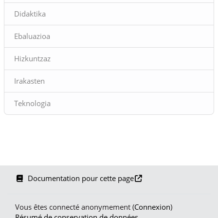
Didaktika
Ebaluazioa
Hizkuntzaz
Irakasten
Teknologia
Documentation pour cette page
Vous êtes connecté anonymement (
Connexion
)
Résumé de conservation de données