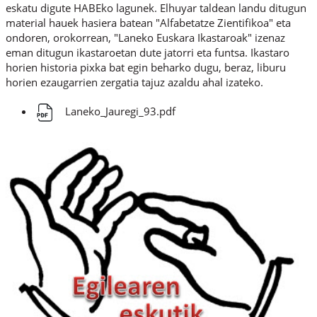
eskatu digute HABEko lagunek. Elhuyar taldean landu ditugun
material hauek hasiera batean "Alfabetatze Zientifikoa" eta
ondoren, orokorrean, "Laneko Euskara Ikastaroak" izenaz
eman ditugun ikastaroetan dute jatorri eta funtsa. Ikastaro
horien historia pixka bat egin beharko dugu, beraz, liburu
horien ezaugarrien zergatia tajuz azaldu ahal izateko.
Laneko_Jauregi_93.pdf