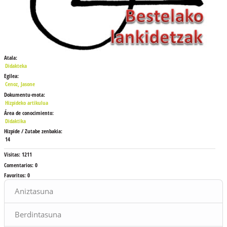
Atala:
Didakteka
Egilea:
Cenoz, Jasone
Dokumentu-mota:
Hizpideko artikulua
Área de conocimiento:
Didaktika
Hizpide / Zutabe zenbakia:
14
Visitas:
1211
Comentarios:
0
Favoritos:
0
Bloques
Aniztasuna
Berdintasuna