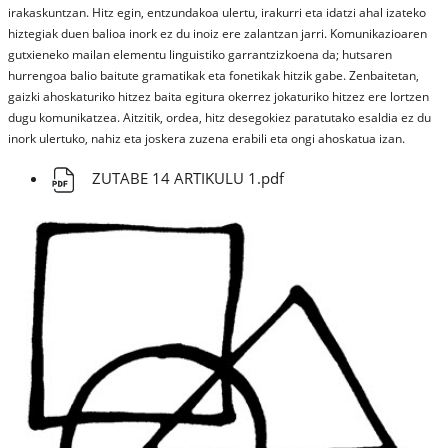
irakaskuntzan. Hitz egin, entzundakoa ulertu, irakurri eta idatzi ahal izateko
hiztegiak duen balioa inork ez du inoiz ere zalantzan jarri. Komunikazioaren
gutxieneko mailan elementu linguistiko garrantzizkoena da; hutsaren
hurrengoa balio baitute gramatikak eta fonetikak hitzik gabe. Zenbaitetan,
gaizki ahoskaturiko hitzez baita egitura okerrez jokaturiko hitzez ere lortzen
dugu komunikatzea. Aitzitik, ordea, hitz desegokiez paratutako esaldia ez du
inork ulertuko, nahiz eta joskera zuzena erabili eta ongi ahoskatua izan.
ZUTABE 14 ARTIKULU 1.pdf